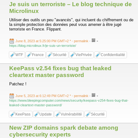
Je suis un terroriste – Le blog technique de
Microlinux
Utiliser des outils un peu "avancés", qui incluent du chiffrement ou de
la simple protection des données peut vous amener à être jugé
terroriste en France. Flippant.
-
June 8, 2023 at 5:25:00 PM GMT+2 *
- permalink
-
https://blog.microlinux.fr/je-suis-un-terroriste/
WTF
France
Sécurité
ViePrivée
Confidentialité
KeePass v2.54 fixes bug that leaked
cleartext master password
Patchez !
-
June 5, 2023 at 6:12:49 PM GMT+2 *
- permalink
-
https://www.bleepingcomputer.com/news/security/keepass-v254-fixes-bug-that-
leaked-cleartext-master-password/
KeePass
Update
Vulnérabilité
Sécurité
New ZIP domains spark debate among
cybersecurity experts