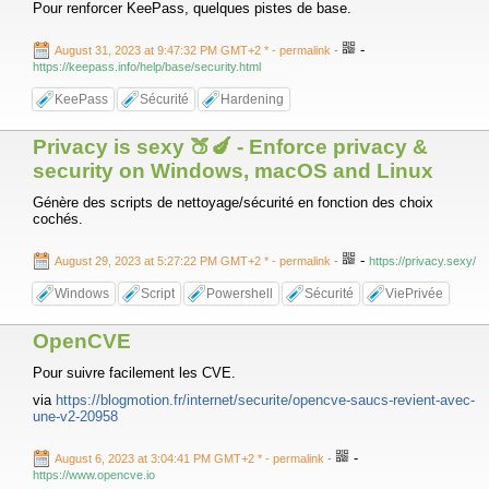
Pour renforcer KeePass, quelques pistes de base.
-
August 31, 2023 at 9:47:32 PM GMT+2 *
- permalink
-
https://keepass.info/help/base/security.html
KeePass
Sécurité
Hardening
Privacy is sexy 🍑🍆 - Enforce privacy &
security on Windows, macOS and Linux
Génère des scripts de nettoyage/sécurité en fonction des choix
cochés.
-
August 29, 2023 at 5:27:22 PM GMT+2 *
- permalink
-
https://privacy.sexy/
Windows
Script
Powershell
Sécurité
ViePrivée
OpenCVE
Pour suivre facilement les CVE.
via
https://blogmotion.fr/internet/securite/opencve-saucs-revient-avec-
une-v2-20958
-
August 6, 2023 at 3:04:41 PM GMT+2 *
- permalink
-
https://www.opencve.io