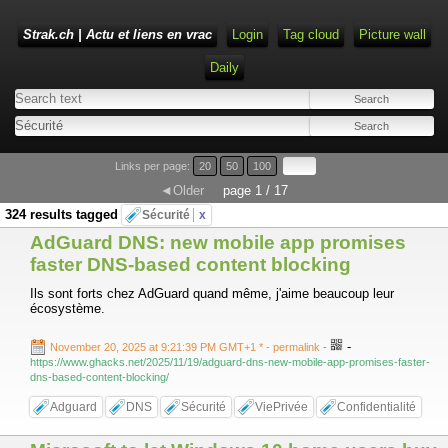
Strak.ch | Actu et liens en vrac
Login
Tag cloud
Picture wall
Daily
Links per page:
20
50
100
◄Older
page 1 / 17
324 results tagged
Sécurité
x
AdGuard DNS: new mobile app promises
faster DNS-based content blocking
Ils sont forts chez AdGuard quand même, j'aime beaucoup leur
écosystème.
-
November 20, 2025 at 9:21:39 PM GMT+1 *
- permalink
-
https://www.ghacks.net/2025/11/19/adguard-dns-new-mobile-app-promises-faster-
dns-based-content-blocking/
Adguard
DNS
Sécurité
ViePrivée
Confidentialité