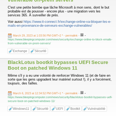
C'est une petite bombe que lâche Microsoft à mon sens, dont le but
probable est de pousser - encore plus - une migration vers les
services 365. À surveiller de près.
Voir aussi
https://www.it-connect.fr/exchange-online-va-bloquer-les-e-
mails-en-provenance-de-serveurs-exchange-vulnerables/
-
March 29, 2023 at 1:03:56 PM GMT+2 *
- permalink
-
https://www.bleepingcomputer.com/news/security/exchange-online-to-block-emails-
from-vulnerable-on-prem-servers/
Exchange
Sécurité
BlackLotus bootkit bypasses UEFI Secure
Boot on patched Windows 11
Même s'il y a eu une volonté de renforcer Windows 11 (et de faire en
sorte que les gens upgradent leur matériel surtout !), il y a forcément,
toujours, des failles.
-
March 6, 2023 at 12:34:52 PM GMT+1 *
- permalink
-
https://www.bleepingcomputer.com/news/security/blacklotus-bootkit-bypasses-uefi-
secure-boot-on-patched-windows-11/
Windows11
Sécurité
UEFI
Bootkit
Vulnérabilité