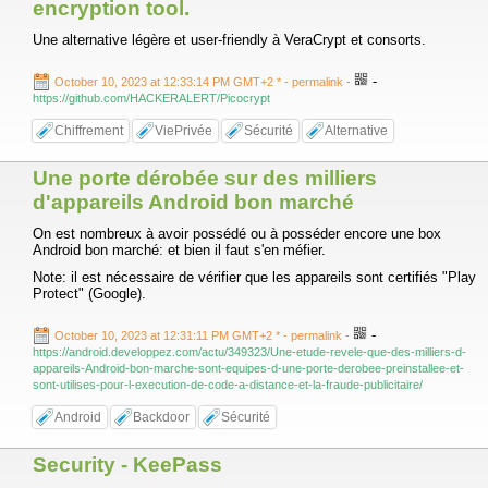
encryption tool.
Une alternative légère et user-friendly à VeraCrypt et consorts.
-
October 10, 2023 at 12:33:14 PM GMT+2 *
- permalink
-
https://github.com/HACKERALERT/Picocrypt
Chiffrement
ViePrivée
Sécurité
Alternative
Une porte dérobée sur des milliers
d'appareils Android bon marché
On est nombreux à avoir possédé ou à posséder encore une box
Android bon marché: et bien il faut s'en méfier.
Note: il est nécessaire de vérifier que les appareils sont certifiés "Play
Protect" (Google).
-
October 10, 2023 at 12:31:11 PM GMT+2 *
- permalink
-
https://android.developpez.com/actu/349323/Une-etude-revele-que-des-milliers-d-
appareils-Android-bon-marche-sont-equipes-d-une-porte-derobee-preinstallee-et-
sont-utilises-pour-l-execution-de-code-a-distance-et-la-fraude-publicitaire/
Android
Backdoor
Sécurité
Security - KeePass