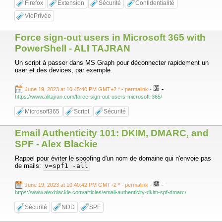
Firefox
Extension
Sécurité
Confidentialité
ViePrivée
Force sign-out users in Microsoft 365 with
PowerShell - ALI TAJRAN
Un script à passer dans MS Graph pour déconnecter rapidement un
user et des devices, par exemple.
-
June 19, 2023 at 10:45:40 PM GMT+2 *
- permalink
-
https://www.alitajran.com/force-sign-out-users-microsoft-365/
Microsoft365
Script
Sécurité
Email Authenticity 101: DKIM, DMARC, and
SPF - Alex Blackie
Rappel pour éviter le spoofing d'un nom de domaine qui n'envoie pas
de mails:
v=spf1 -all
-
June 19, 2023 at 10:40:42 PM GMT+2 *
- permalink
-
https://www.alexblackie.com/articles/email-authenticity-dkim-spf-dmarc/
Sécurité
NDD
SPF