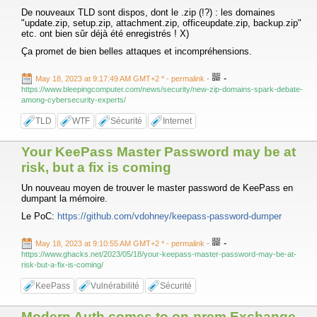
De nouveaux TLD sont dispos, dont le .zip (!?) : les domaines
"update.zip, setup.zip, attachment.zip, officeupdate.zip, backup.zip"
etc. ont bien sûr déjà été enregistrés ! X)
Ça promet de bien belles attaques et incompréhensions.
-
May 18, 2023 at 9:17:49 AM GMT+2 *
- permalink
-
https://www.bleepingcomputer.com/news/security/new-zip-domains-spark-debate-
among-cybersecurity-experts/
TLD
WTF
Sécurité
Internet
Your KeePass Master Password may be at
risk, but a fix is coming
Un nouveau moyen de trouver le master password de KeePass en
dumpant la mémoire.
Le PoC:
https://github.com/vdohney/keepass-password-dumper
-
May 18, 2023 at 9:10:55 AM GMT+2 *
- permalink
-
https://www.ghacks.net/2023/05/18/your-keepass-master-password-may-be-at-
risk-but-a-fix-is-coming/
KeePass
Vulnérabilité
Sécurité
Modern Auth comes to on-prem Exchange