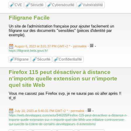
CVE
Sécurité
Cybersécurité
Vulnérabilité
Filigrane Facile
Un site de l'administration française pour ajouter facilement un
filigrane sur des documents "sensibles" (pièces d'identité par
exemple).
-
August 6, 2023 at 3:01:37 PM GMT+2 *
- permalink
-
https://filigrane.beta.gouv.fr/
Filigrane
Sécurité
Confidentialité
Firefox 115 peut désactiver à distance
n'importe quelle extension sur n'importe
quel site Web
Vous me cassez pas Firefox svp, je ne saurai pas où aller après !!
ಠ_ಠ
-
July 10, 2023 at 5:46:31 PM GMT+2 *
- permalink
-
https://web.developpez.com/actu/346205/Firefox-115-peut-desactiver-a-distance-n-
importe-quelle-extension-sur-n-importe-quel-site-Web-une-initiative-controversee-
qui-suscite-la-colere-de-certains-developpeurs-d-extensions/