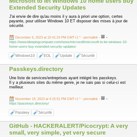
Microsoft to let Windows 10 home users buy
Extended Security Updates
J'ai envie de dire qu'au moins il y aura à priori une option, certes
payante, pour utiliser Windows 10 ET disposer des mises à jour de
sécurité.
-
December 6, 2023 at 10:41:24 PM GMT+1 *
- permalink
-
https://www.bleepingcomputer.com/news/microsoft/microsoft-to-let-windows-10-
home-users-buy-extended-security-updates/
Windows10
EOL
Update
Sécurité
Passkeys.directory
Une liste de services/entreprises ayant intégré les passkeys.
Il y a plusieurs sites du même genre, je ne sais pas si celui-ci est
meilleur.
-
November 19, 2023 at 4:15:51 PM GMT+1 *
- permalink
-
https://passkeys.directory/
Passkey
Sécurité
GitHub - HACKERALERT/Picocrypt: A very
small, very simple, yet very secure