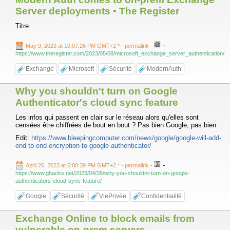
Server deployments • The Register
Titre.
-
May 9, 2023 at 10:07:26 PM GMT+2 *
- permalink
-
https://www.theregister.com/2023/05/08/microsoft_exchange_server_authentication/
Exchange
Microsoft
Sécurité
ModernAuth
Why you shouldn't turn on Google
Authenticator's cloud sync feature
Les infos qui passent en clair sur le réseau alors qu'elles sont
censées être chiffrées de bout en bout ? Pas bien Google, pas bien.
Edit:
https://www.bleepingcomputer.com/news/google/google-will-add-
end-to-end-encryption-to-google-authenticator/
-
April 26, 2023 at 5:08:39 PM GMT+2 *
- permalink
-
https://www.ghacks.net/2023/04/26/why-you-shouldnt-turn-on-google-
authenticators-cloud-sync-feature/
Google
Sécurité
ViePrivée
Confidentialité
Exchange Online to block emails from
vulnerable on-prem servers