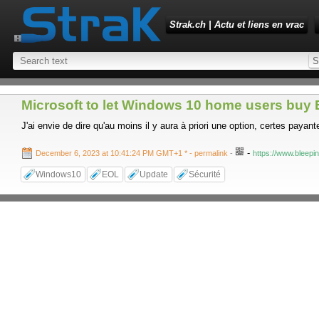
Strak.ch | Actu et liens en vrac
Microsoft to let Windows 10 home users buy
J'ai envie de dire qu'au moins il y aura à priori une option, certes paya
-
December 6, 2023 at 10:41:24 PM GMT+1 *
- permalink
-
https://www.bleep
Windows10
EOL
Update
Sécurité