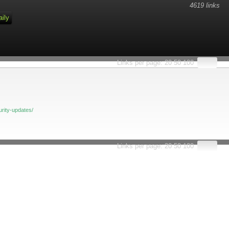
4619 links
aily
Links per page:
20
50
100
rity-updates/
Links per page:
20
50
100