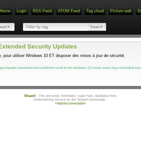
Home
Login
RSS Feed
ATOM Feed
Tag cloud
Picture wall
D
 Extended Security Updates
nte, pour utiliser Windows 10 ET disposer des mises à jour de sécurité.
ingcomputer.com/news/microsoft/microsoft-to-let-windows-10-home-users-buy-extended-secu
Shaarli
- The personal, minimalist, super fast, database-free,
bookmarking service by the Shaarli community -
Help/documentation