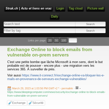
Strak.ch | Actu et liens en vrac
Login
Tag cloud
Picture wall
Daily
Links per page:
20
50
100
Exchange Online to block emails from
vulnerable on-prem servers
C'est une petite bombe que lâche Microsoft à mon sens, dont le but
probable est de pousser - encore plus - une migration vers les
services 365. À surveiller de près.
Voir aussi
https://www.it-connect.fr/exchange-online-va-bloquer-les-e-
mails-en-provenance-de-serveurs-exchange-vulnerables/
-
March 29, 2023 at 1:03:56 PM GMT+2 *
- permalink
-
https://www.bleepingcomputer.com/news/security/exchange-online-to-block-emails-
from-vulnerable-on-prem-servers/
Exchange
Sécurité