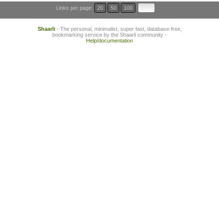
Links per page:
20
50
100
Shaarli
- The personal, minimalist, super fast, database-free,
bookmarking service by the Shaarli community -
Help/documentation