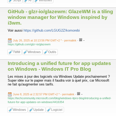
Script
AI
Windows
GitHub - glzr-io/glazewm: GlazeWM is a tiling
window manager for Windows inspired by
i3wm.
Voir aussi
https://github.com/LGUG2Z/komorebi
-
July 26, 2025 at 10:13:56 PM GMT+2 *
- permalink
-
https://github.com/glzr-io/glazewm
TWM
Windows
Outils
Introducing a unified future for app updates
on Windows - Windows IT Pro Blog
Les mises à jour des logiciels via Windows Update prochainement ?
Super idée sur le papier mais il faudra voir à quel prix, car Microsoft
ne fait qu'augmenter ses tarifs.
-
June 8, 2025 at 2:32:57 PM GMT+2 *
- permalink
-
https://techcommunity.microsoft.com/blog/windows-itpro-blog/introducing-a-unified-
future-for-app-updates-on-windows/4416354
Windows
Update
Logiciel