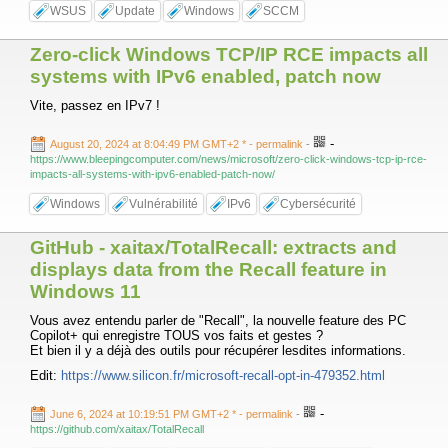
WSUS
Update
Windows
SCCM
Zero-click Windows TCP/IP RCE impacts all
systems with IPv6 enabled, patch now
Vite, passez en IPv7 !
-
August 20, 2024 at 8:04:49 PM GMT+2 *
- permalink
-
https://www.bleepingcomputer.com/news/microsoft/zero-click-windows-tcp-ip-rce-
impacts-all-systems-with-ipv6-enabled-patch-now/
Windows
Vulnérabilité
IPv6
Cybersécurité
GitHub - xaitax/TotalRecall: extracts and
displays data from the Recall feature in
Windows 11
Vous avez entendu parler de "Recall", la nouvelle feature des PC
Copilot+ qui enregistre TOUS vos faits et gestes ?
Et bien il y a déjà des outils pour récupérer lesdites informations.
Edit:
https://www.silicon.fr/microsoft-recall-opt-in-479352.html
-
June 6, 2024 at 10:19:51 PM GMT+2 *
- permalink
-
https://github.com/xaitax/TotalRecall