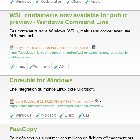
Windows
Restauration
Cloud
Apple
WSL container is now available for public
preview - Windows Command Line
Des conteneurs sous Windows (WSL), mais sans docker avec une
API, pas mal.
-
July 1, 2026 at 1:02:39 PM GMT+2 *
- permalink
-
https://devblogs.microsoft.com/commandline/wsl-container-is-now-available-for-
public-preview/
Linux
Windows
WSL
Coreutils for Windows
Une intégration du monde Linux côté Microsoft.
-
June 9, 2026 at 11:10:52 PM GMT+2 *
- permalink
-
https://learn.microsoft.com/en-us/windows/core-utils/overview
Windows
Microsoft
Linux
CLI
FastCopy
Pour déplacer ou supprimer des millions de fichiers efficacement sur