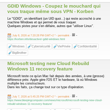
GDID Windows - Coupez le mouchard qui
vous traque même sous VPN - Korben
Le "GDID", un identifiant (un UID quoi...) qui reste accroché à une
machine Windows et qui permet de vous traquer.
Quelques pistes pour s'en défaire, autres que "utiliser Linux".
-
July 8, 2026 at 7:20:28 PM GMT+2 *
- permalink
-
https://korben.info/desactiver-gdid-windows.html
Windows
Cybersécurité
ViePrivée
Confidentialité
BigBrother
Microsoft testing new Cloud Rebuild
Windows 11 recovery feature
Microsoft teste ce qu'un Mac fait depuis des années, à une (grosse)
différence près: Apple gère l'OS ET le hardware, là où Windows
multiplie les constructeurs.
Dans les faits, ça change tout sur ce type d'opération.
-
July 7, 2026 at 5:45:25 PM GMT+2 *
- permalink
-
https://www.bleepingcomputer.com/news/microsoft/microsoft-testing-new-cloud-
rebuild-windows-11-recovery-feature/