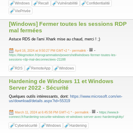
Windows
Recall
Vulnérabilité
Confidentialité
ViePrivée
[Windows] Fermer toutes les sessions RDP
mal fermées
Astuce RDS de l'ami Xhark mise au chaud, merci ! ;)
-
April 16, 2024 at 9:50:27 PM GMT+2 *
- permalink
-
https://blogmotion.fr/programmation/powershell/windows-fermer-toutes-les-
sessions-rdp-mal-deconnectees-21188
RDS
RemoteApp
Windows
Hardening de Windows 11 et Windows
Server 2022 - Sécurité
Quelques outils intéressants, dont:
https://www.microsoft.com/en-
us/download/details.aspx?id=55319
-
March 11, 2024 at 6:45:58 PM GMT+1 *
- permalink
-
https://www.it-
connect.fr/hardening-securite-windows-et-windows-server-avec-hardeningkitty/
Cybersécurité
Windows
Hardening