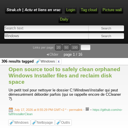
Strak.ch | Actu et liens en vrac
Login
Tag cloud
Picture wall
Daily
Links per page:
20
50
100
◄Older
page 1 / 16
306 results tagged
Windows
x
Open source tool to safely clean orphaned
Windows Installer files and reclaim disk
space
Un petit tool pour nettoyer le dossier C:\Windows\Installer qui peut
démesurément déborder parfois (qui se rappelle encore de CCleaner
?).
-
July 17, 2026 at 8:55:29 PM GMT+2 *
- permalink
-
https://github.com/no-
faff/InstallerClean
Windows
Nettoyage
Outils