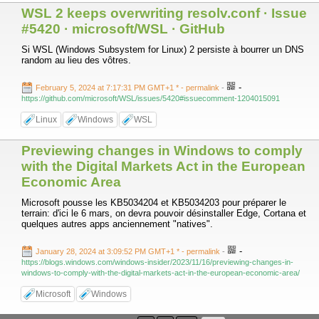
WSL 2 keeps overwriting resolv.conf · Issue
#5420 · microsoft/WSL · GitHub
Si WSL (Windows Subsystem for Linux) 2 persiste à bourrer un DNS
random au lieu des vôtres.
-
February 5, 2024 at 7:17:31 PM GMT+1 *
- permalink
-
https://github.com/microsoft/WSL/issues/5420#issuecomment-1204015091
Linux
Windows
WSL
Previewing changes in Windows to comply
with the Digital Markets Act in the European
Economic Area
Microsoft pousse les KB5034204 et KB5034203 pour préparer le
terrain: d'ici le 6 mars, on devra pouvoir désinstaller Edge, Cortana et
quelques autres apps anciennement "natives".
-
January 28, 2024 at 3:09:52 PM GMT+1 *
- permalink
-
https://blogs.windows.com/windows-insider/2023/11/16/previewing-changes-in-
windows-to-comply-with-the-digital-markets-act-in-the-european-economic-area/
Microsoft
Windows