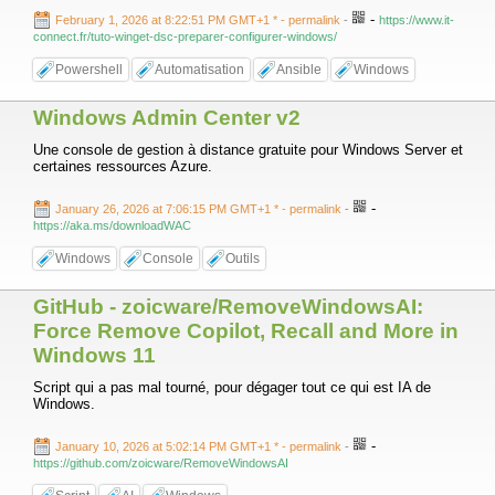
-
February 1, 2026 at 8:22:51 PM GMT+1 *
- permalink
-
https://www.it-
connect.fr/tuto-winget-dsc-preparer-configurer-windows/
Powershell
Automatisation
Ansible
Windows
Windows Admin Center v2
Une console de gestion à distance gratuite pour Windows Server et
certaines ressources Azure.
-
January 26, 2026 at 7:06:15 PM GMT+1 *
- permalink
-
https://aka.ms/downloadWAC
Windows
Console
Outils
GitHub - zoicware/RemoveWindowsAI:
Force Remove Copilot, Recall and More in
Windows 11
Script qui a pas mal tourné, pour dégager tout ce qui est IA de
Windows.
-
January 10, 2026 at 5:02:14 PM GMT+1 *
- permalink
-
https://github.com/zoicware/RemoveWindowsAI