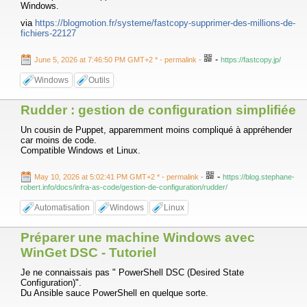
Windows.
via
https://blogmotion.fr/systeme/fastcopy-supprimer-des-millions-de-
fichiers-22127
-
June 5, 2026 at 7:46:50 PM GMT+2 *
- permalink
-
https://fastcopy.jp/
Windows
Outils
Rudder : gestion de configuration simplifiée
Un cousin de Puppet, apparemment moins compliqué à appréhender
car moins de code.
Compatible Windows et Linux.
-
May 10, 2026 at 5:02:41 PM GMT+2 *
- permalink
-
https://blog.stephane-
robert.info/docs/infra-as-code/gestion-de-configuration/rudder/
Automatisation
Windows
Linux
Préparer une machine Windows avec
WinGet DSC - Tutoriel
Je ne connaissais pas " PowerShell DSC (Desired State
Configuration)".
Du Ansible sauce PowerShell en quelque sorte.