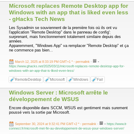
Microsoft replaces Remote Desktop app for
Windows with an app that is liked even less
- gHacks Tech News
Les Sysadmin se souviennent de la première fois où ils ont vu
l'application "Remote Desktop" dans le panneau de config':
surprenant, mais fonctionnement totalement similaire depuis des
années.
Apparemment, "Windows App" va remplacer "Remote Desktop" et ça
ne commence pas bien...
-
March 12, 2025 at 8:33:19 PM GMT+1 *
- permalink
-
https://www.ghacks.net/2025/03/11/microsoft-replaces-remote-desktop-app-for-
windows-with-an-app-that-is-liked-even-less/
RemoteDesktop
Microsoft
Windows
Fail
Windows Server : Microsoft arrête le
développement de WSUS
Encore disponible dans SCCM, WSUS est gentiment mais surement
poussé vers la sortie par Microsoft.
-
September 30, 2024 at 9:32:41 PM GMT+2 *
- permalink
-
https://www.it-
connect.fr/microsoft-met-fin-au-developpement-de-wsus-pour-windows-server/