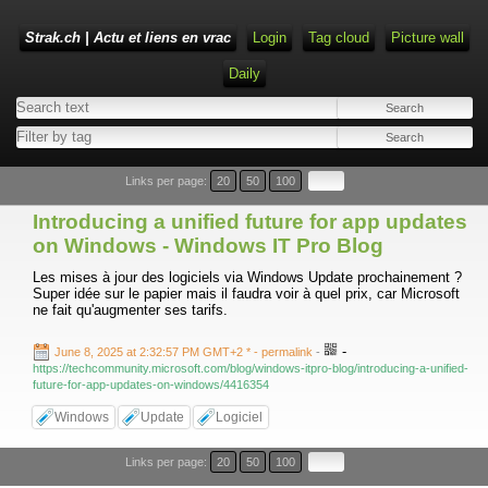
Strak.ch | Actu et liens en vrac
Login
Tag cloud
Picture wall
Daily
Links per page:
20
50
100
Introducing a unified future for app updates
on Windows - Windows IT Pro Blog
Les mises à jour des logiciels via Windows Update prochainement ?
Super idée sur le papier mais il faudra voir à quel prix, car Microsoft
ne fait qu'augmenter ses tarifs.
-
June 8, 2025 at 2:32:57 PM GMT+2 *
- permalink
-
https://techcommunity.microsoft.com/blog/windows-itpro-blog/introducing-a-unified-
future-for-app-updates-on-windows/4416354
Windows
Update
Logiciel
Links per page:
20
50
100