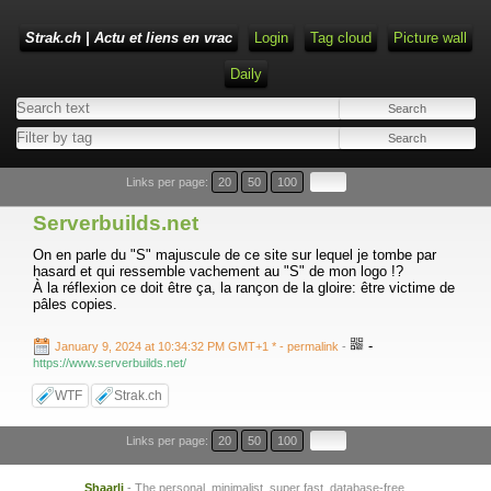
Strak.ch | Actu et liens en vrac
Login
Tag cloud
Picture wall
Daily
Links per page:
20
50
100
Serverbuilds.net
On en parle du "S" majuscule de ce site sur lequel je tombe par
hasard et qui ressemble vachement au "S" de mon logo !?
À la réflexion ce doit être ça, la rançon de la gloire: être victime de
pâles copies.
-
January 9, 2024 at 10:34:32 PM GMT+1 *
- permalink
-
https://www.serverbuilds.net/
WTF
Strak.ch
Links per page:
20
50
100
Shaarli
- The personal, minimalist, super fast, database-free,