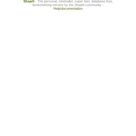
Shaarli
- The personal, minimalist, super fast, database-free,
bookmarking service by the Shaarli community -
Help/documentation