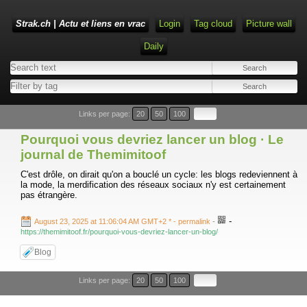
Strak.ch | Actu et liens en vrac
Login
Tag cloud
Picture wall
Daily
Links per page:
20
50
100
Pourquoi vous devriez lancer un blog · Le
journal de Themimitoof
C'est drôle, on dirait qu'on a bouclé un cycle: les blogs redeviennent à
la mode, la merdification des réseaux sociaux n'y est certainement
pas étrangère.
-
August 23, 2025 at 11:06:04 AM GMT+2 *
- permalink
-
https://themimitoof.fr/pourquoi-vous-devriez-lancer-un-blog/
Blog
Links per page:
20
50
100