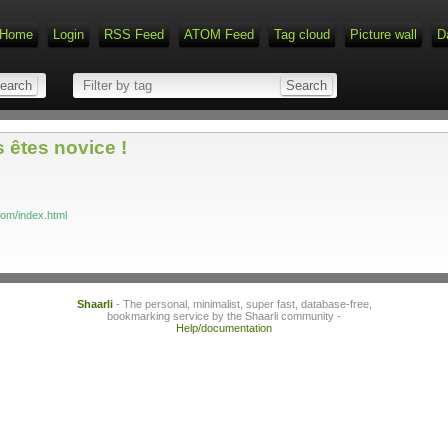
Home
Login
RSS Feed
ATOM Feed
Tag cloud
Picture wall
D
 êtes novice !
com/index.html
Shaarli
- The personal, minimalist, super fast, database-free,
bookmarking service by the Shaarli community -
Help/documentation