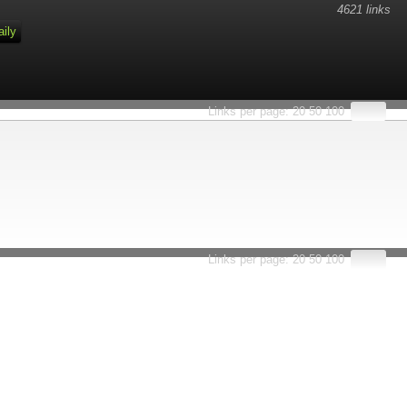
4621 links
aily
Links per page:
20
50
100
Links per page:
20
50
100