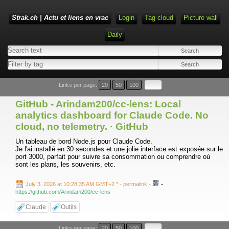
Strak.ch | Actu et liens en vrac
Login
Tag cloud
Picture wall
Daily
Links per page:
20
50
100
GitHub - Arindam200/cc-lens: Local
analytics dashboard for Claude Code. No
cloud, no telemetry. · GitHub
Un tableau de bord Node.js pour Claude Code.
Je l'ai installé en 30 secondes et une jolie interface est exposée sur le
port 3000, parfait pour suivre sa consommation ou comprendre où
sont les plans, les souvenirs, etc.
-
July 3, 2026 at 10:28:35 AM GMT+2 *
- permalink
-
https://github.com/Arindam200/cc-lens
Claude
Outils
Links per page:
20
50
100