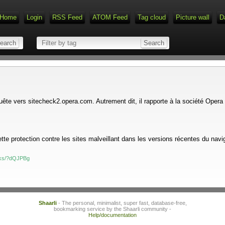
Home
Login
RSS Feed
ATOM Feed
Tag cloud
Picture wall
D
uête vers sitecheck2.opera.com. Autrement dit, il rapporte à la société Opera 
otection contre les sites malveillant dans les versions récentes du navig
inks/?dQJPBg
Shaarli
- The personal, minimalist, super fast, database-free,
bookmarking service by the Shaarli community -
Help/documentation