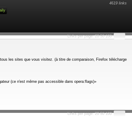
4619 links
aily
Links per page:
20
50
100
tous les sites que vous visitez. (à titre de comparaison, Firefox télécharge
ateur (ce n'est même pas accessible dans opera:flags)»
Links per page:
20
50
100