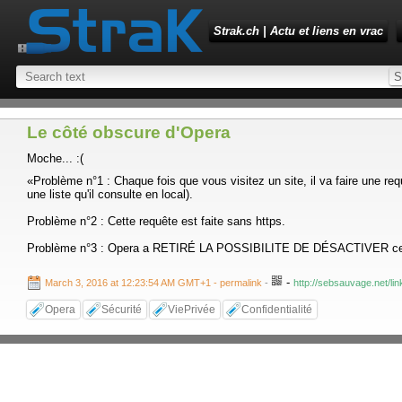
Strak.ch | Actu et liens en vrac
Le côté obscure d'Opera
Moche... :(
«Problème n°1 : Chaque fois que vous visitez un site, il va faire une req
une liste qu'il consulte en local).
Problème n°2 : Cette requête est faite sans https.
Problème n°3 : Opera a RETIRÉ LA POSSIBILITE DE DÉSACTIVER cette pr
-
March 3, 2016 at 12:23:54 AM GMT+1
- permalink
-
http://sebsauvage.net/l
Opera
Sécurité
ViePrivée
Confidentialité