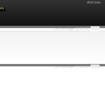
4619 links
aily
Links per page:
20
50
100
Links per page:
20
50
100