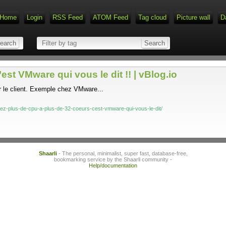
Home
Login
RSS Feed
ATOM Feed
Tag cloud
Picture wall
D
st VMware qui vous le dit !! | vBlog.io
 le client. Exemple chez VMware...
etez-plus-de-cpu-a-plus-de-32-coeurs-cest-vmware-qui-vous-le-dit/
Shaarli
- The personal, minimalist, super fast, database-free,
bookmarking service by the Shaarli community -
Help/documentation