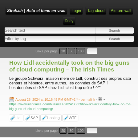
Strak.ch | Actu et liens en vrac
Login
Tag cloud
Picture wall
Daily
Links per page:
20
50
100
How Lidl accidentally took on the big guns
of cloud computing – The Irish Times
Le groupe Schwarz, maison mère de Lidl, construit ses propres data
centers et héberge, entre autres, les données de SAP !
Les données de SAP chez Lidl c'est trop drôle ! ^^"
-
August 28, 2024 at 10:16:45 PM GMT+2 *
- permalink
-
https://www.irishtimes.com/business/2024/08/23/how-lidl-accidentally-took-on-the-
big-guns-of-cloud-computing/
Lidl
SAP
Hosting
WTF
Links per page:
20
50
100