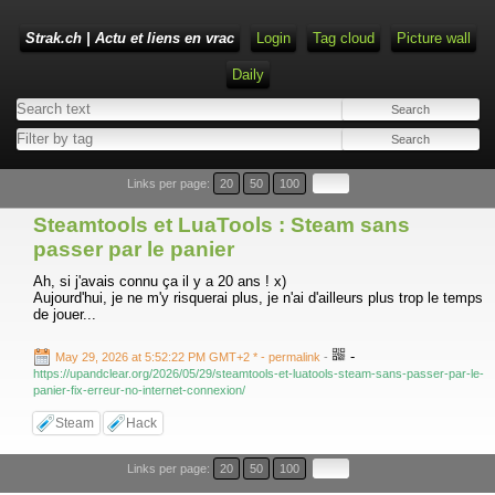
Strak.ch | Actu et liens en vrac
Login
Tag cloud
Picture wall
Daily
Links per page:
20
50
100
Steamtools et LuaTools : Steam sans
passer par le panier
Ah, si j'avais connu ça il y a 20 ans ! x)
Aujourd'hui, je ne m'y risquerai plus, je n'ai d'ailleurs plus trop le temps
de jouer...
-
May 29, 2026 at 5:52:22 PM GMT+2 *
- permalink
-
https://upandclear.org/2026/05/29/steamtools-et-luatools-steam-sans-passer-par-le-
panier-fix-erreur-no-internet-connexion/
Steam
Hack
Links per page:
20
50
100