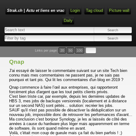
Strak.ch | Actu et liens en vrac
Login
Tag cloud
Picture wall
Daily
Links per page:
20
50
100
Qnap
J'ai essayé de laisser le commentaire suivant sur un site Tech bien
connu mais mes commentaires ne passent pas, je ne sais pas
pourquoi et tant pis. Qui lit les commentaires d'un blog en 2019 ?
Qnap commence à faire l’œil aux entreprises, qui rapporteront
forcément plus d'argent que les tout petits clients privés.
C'est bien triste car, par exemple, depuis les dernières updates de
HBS 3, mes jobs de backups versionnés (localement et à distance
sur un second NAS) sont pétés... solution: recréer les jobs.
SAUF qu'il n'est pas possible de désactiver la déduplication sur un
nouveau job, impossible donc de retrouver les performances d'avant...
Ma conclusion c'est bonjour Synology, je les ai laissés de côté des
années à cause du hardware plus léger mais apparemment en terme
de software, ils sont quand même en avant.
Voilà, c'était mon coup de gueule mais ça fait du bien parfois ! ;)