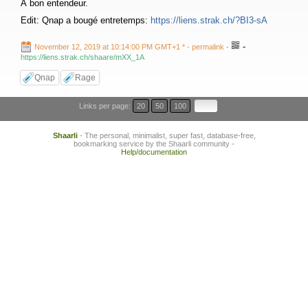
À bon entendeur.
Edit: Qnap a bougé entretemps:
https://liens.strak.ch/?BI3-sA
-
November 12, 2019 at 10:14:00 PM GMT+1 *
- permalink
-
https://liens.strak.ch/shaare/mXX_1A
Qnap
Rage
Links per page:
20
50
100
Shaarli
- The personal, minimalist, super fast, database-free,
bookmarking service by the Shaarli community -
Help/documentation