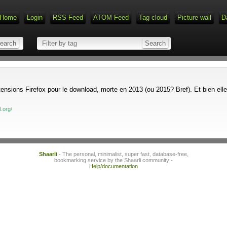
Home
Login
RSS Feed
ATOM Feed
Tag cloud
Picture wall
D
ions Firefox pour le download, morte en 2013 (ou 2015? Bref). Et bien elle 
.org/
Shaarli
- The personal, minimalist, super fast, database-free,
bookmarking service by the Shaarli community -
Help/documentation