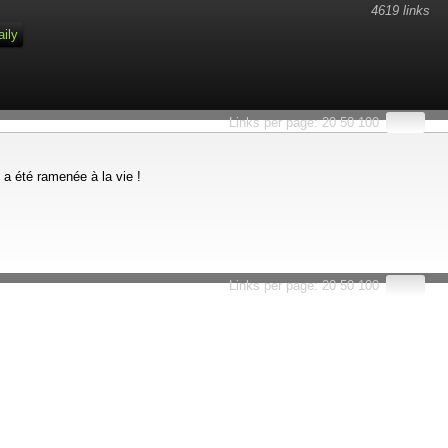
4619 links
aily
Links per page:
20
50
100
a été ramenée à la vie !
Links per page:
20
50
100