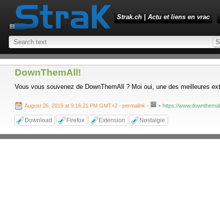
Strak.ch | Actu et liens en vrac
DownThemAll!
Vous vous souvenez de DownThemAll ? Moi oui, une des meilleures extens
-
August 26, 2019 at 9:16:21 PM GMT+2
- permalink
-
https://www.downthemall
Download
Firefox
Extension
Nostalgie