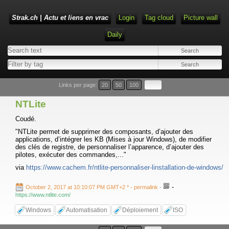
Strak.ch | Actu et liens en vrac
Login
Tag cloud
Picture wall
Daily
Links per page:
20
50
100
NTLite
Coudé.
"NTLite permet de supprimer des composants, d’ajouter des
applications, d’intégrer les KB (Mises à jour Windows), de modifier
des clés de registre, de personnaliser l’apparence, d’ajouter des
pilotes, exécuter des commandes,..."
via
https://www.cachem.fr/ntlite-personnaliser-linstallation-de-windows/
-
October 2, 2017 at 10:10:07 PM GMT+2 *
- permalink
-
https://www.ntlite.com/
Windows
Automatisation
Déploiement
ISO