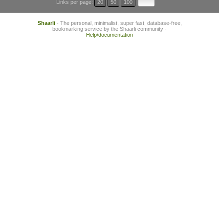
Links per page:
20
50
100
Shaarli
- The personal, minimalist, super fast, database-free,
bookmarking service by the Shaarli community -
Help/documentation