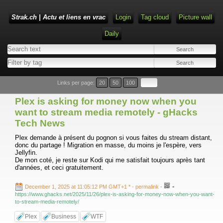
Strak.ch | Actu et liens en vrac
Login
Tag cloud
Picture wall
Daily
Links per page:
20
50
100
Plex is asking for money now when you
want to stream media remotely - gHacks
Tech News
Plex demande à présent du pognon si vous faites du stream distant,
donc du partage ! Migration en masse, du moins je l'espère, vers
Jellyfin.
De mon coté, je reste sur Kodi qui me satisfait toujours après tant
d'années, et ceci gratuitement.
-
December 1, 2025 at 11:05:12 PM GMT+1 *
- permalink
-
https://www.ghacks.net/2025/11/26/plex-is-asking-for-money-now-when-you-want-
to-stream-media-remotely/
Plex
Business
WTF