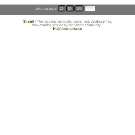
Links per page:
20
50
100
Shaarli
- The personal, minimalist, super fast, database-free,
bookmarking service by the Shaarli community -
Help/documentation