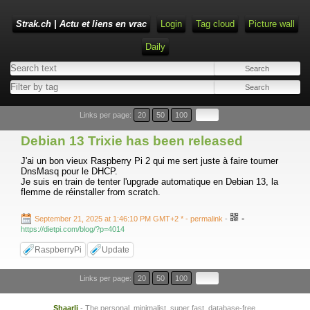
Strak.ch | Actu et liens en vrac
Login
Tag cloud
Picture wall
Daily
Links per page:
20
50
100
Debian 13 Trixie has been released
J'ai un bon vieux Raspberry Pi 2 qui me sert juste à faire tourner
DnsMasq pour le DHCP.
Je suis en train de tenter l'upgrade automatique en Debian 13, la
flemme de réinstaller from scratch.
-
September 21, 2025 at 1:46:10 PM GMT+2 *
- permalink
-
https://dietpi.com/blog/?p=4014
RaspberryPi
Update
Links per page:
20
50
100
Shaarli
- The personal, minimalist, super fast, database-free,