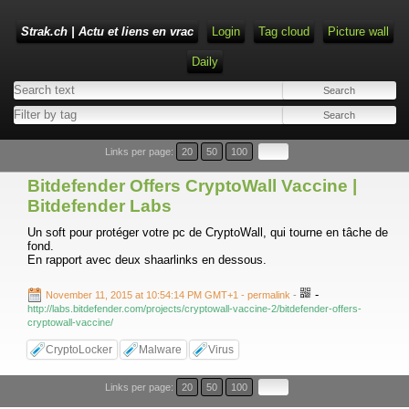
Strak.ch | Actu et liens en vrac
Login
Tag cloud
Picture wall
Daily
Links per page:
20
50
100
Bitdefender Offers CryptoWall Vaccine |
Bitdefender Labs
Un soft pour protéger votre pc de CryptoWall, qui tourne en tâche de
fond.
En rapport avec deux shaarlinks en dessous.
-
November 11, 2015 at 10:54:14 PM GMT+1
- permalink
-
http://labs.bitdefender.com/projects/cryptowall-vaccine-2/bitdefender-offers-
cryptowall-vaccine/
CryptoLocker
Malware
Virus
Links per page:
20
50
100