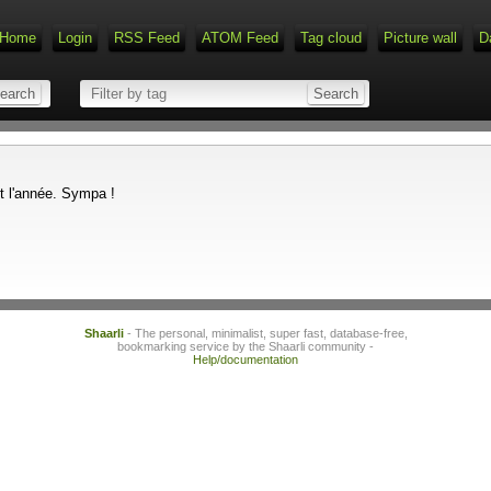
Home
Login
RSS Feed
ATOM Feed
Tag cloud
Picture wall
D
et l'année. Sympa !
Shaarli
- The personal, minimalist, super fast, database-free,
bookmarking service by the Shaarli community -
Help/documentation