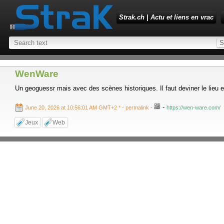
Strak.ch | Actu et liens en vrac
WenWare
Un geoguessr mais avec des scènes historiques. Il faut deviner le lieu 
-
June 20, 2026 at 10:56:01 AM GMT+2 *
- permalink
-
https://wen-ware.com/
Jeux
Web