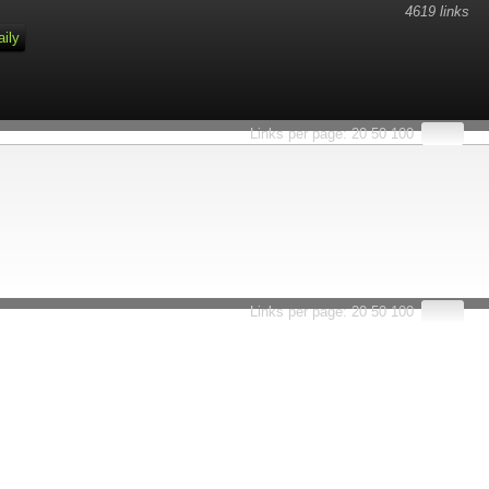
4619 links
aily
Links per page:
20
50
100
Links per page:
20
50
100