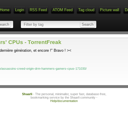
Home
Login
RSS Feed
ATOM Feed
Tag cloud
Picture wall
D
s' CPUs - TorrentFreak
ernière génération, et encore !" Bravo ! ><
com/assassins-creed-origin-drm-hammers-gamers-cpus-171030/
Shaarli
- The personal, minimalist, super fast, database-free,
bookmarking service by the Shaarli community -
Help/documentation