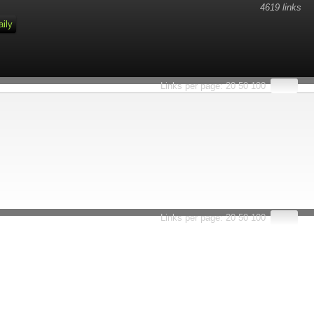
4619 links
aily
Links per page:
20
50
100
Links per page:
20
50
100