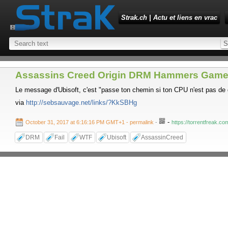
Strak.ch | Actu et liens en vrac
Assassins Creed Origin DRM Hammers Gamer
Le message d'Ubisoft, c'est "passe ton chemin si ton CPU n'est pas de d
via
http://sebsauvage.net/links/?KkSBHg
-
October 31, 2017 at 6:16:16 PM GMT+1
- permalink
-
https://torrentfreak.
DRM
Fail
WTF
Ubisoft
AssassinCreed