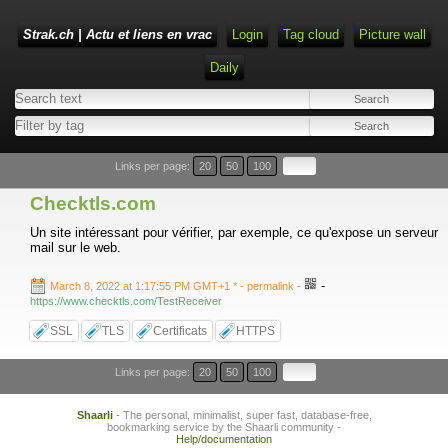
Strak.ch | Actu et liens en vrac
Login
Tag cloud
Picture wall
Daily
Links per page:
20
50
100
Checktls.com
Un site intéressant pour vérifier, par exemple, ce qu'expose un serveur
mail sur le web.
-
March 8, 2022 at 1:17:55 PM GMT+1 *
- permalink
-
https://www.checktls.com/TestReceiver
SSL
TLS
Certificats
HTTPS
Links per page:
20
50
100
Shaarli
- The personal, minimalist, super fast, database-free,
bookmarking service by the Shaarli community -
Help/documentation