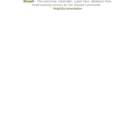
Shaarli
- The personal, minimalist, super fast, database-free,
bookmarking service by the Shaarli community -
Help/documentation