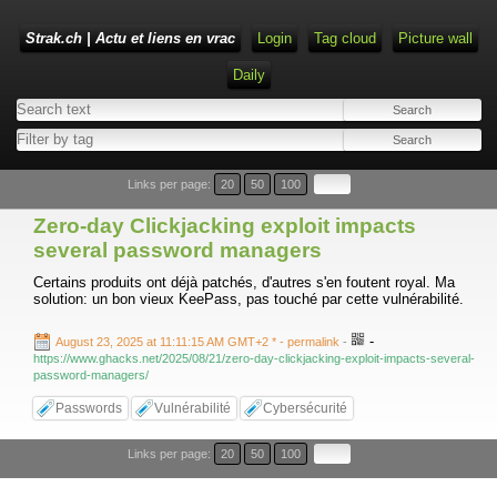
Strak.ch | Actu et liens en vrac
Login
Tag cloud
Picture wall
Daily
Links per page:
20
50
100
Zero-day Clickjacking exploit impacts
several password managers
Certains produits ont déjà patchés, d'autres s'en foutent royal. Ma
solution: un bon vieux KeePass, pas touché par cette vulnérabilité.
-
August 23, 2025 at 11:11:15 AM GMT+2 *
- permalink
-
https://www.ghacks.net/2025/08/21/zero-day-clickjacking-exploit-impacts-several-
password-managers/
Passwords
Vulnérabilité
Cybersécurité
Links per page:
20
50
100