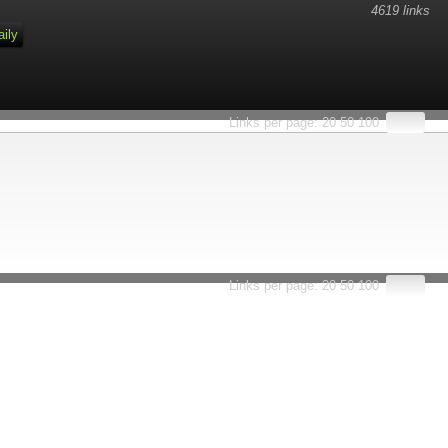
4619 links
aily
Links per page:
20
50
100
Links per page:
20
50
100