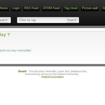
Home
Login
RSS Feed
ATOM Feed
Tag cloud
Picture wall
D
day ?
/pdf-zero-day-vulnerabilite/
Shaarli
- The personal, minimalist, super fast, database-free,
bookmarking service by the Shaarli community -
Help/documentation