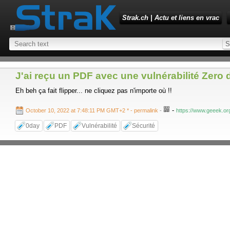
Strak.ch | Actu et liens en vrac
J'ai reçu un PDF avec une vulnérabilité Zero 
Eh beh ça fait flipper... ne cliquez pas n'importe où !!
-
October 10, 2022 at 7:48:11 PM GMT+2 *
- permalink
-
https://www.geeek.org
0day
PDF
Vulnérabilité
Sécurité