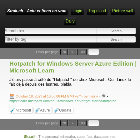
Strak.ch | Actu et liens en vrac
Login
Tag cloud
Picture wall
Daily
Links per page:
20
50
100
Hotpatch for Windows Server Azure Edition |
Microsoft Learn
J'étais passé à côté du "Hotpatch" de chez Microsoft. Oui, Linux le
fait déjà depuis des lustres, blabla.
-
October 18, 2023 at 10:56:06 PM GMT+2 *
- permalink
-
https://learn.microsoft.com/en-us/windows-server/get-started/hotpatch
Microsoft
Azure
Update
Links per page:
20
50
100
Shaarli
- The personal, minimalist, super fast, database-free,