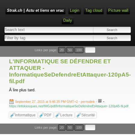
Strak.ch | Actu et liens en vrac
Login
Tag cloud
Picture wall
Daily
Links per page:
20
50
100
L'INFORMATIQUE SE DÉFENDRE ET
ATTAQUER -
InformatiqueSeDefendreEtAttaquer-120pA5-
fil.pdf
À lire plus tard.
-
September 27, 2015 at 9:46:35 PM GMT+2
- permalink
-
https://infokiosques.net/IMG/pdf/InformatiqueSeDefendreEtAttaquer-120pA5-fil.pdf
Informatique
PDF
Lecture
Sécurité
Links per page:
20
50
100