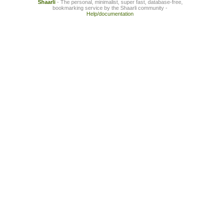
Shaarli
- The personal, minimalist, super fast, database-free,
bookmarking service by the Shaarli community -
Help/documentation