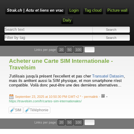
Strak.ch | Actu et liens en vrac
Login
Tag cloud
Picture wall
Daily
Links per page:
20
50
100
Acheter une Carte SIM Internationale -
Travelsim
J'utilisais jusqu'à présent l'excellent et pas cher
Transatel Datasim
,
mais ils arrêtent aussi la SIM physique, et mon smartphone n'est
compatible. Voilà donc peut-être une des dernières alternatives...
-
September 23, 2025 at 10:50:30 PM GMT+2 *
- permalink
-
https://travelsim.com/fr/cartes-sim-internationales/
SIM
Téléphonie
Links per page:
20
50
100