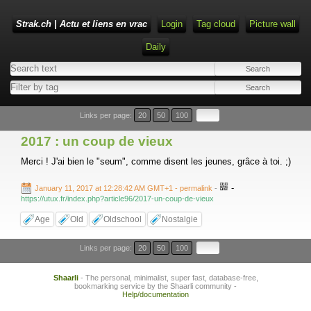
Strak.ch | Actu et liens en vrac
Login
Tag cloud
Picture wall
Daily
Links per page:
20
50
100
2017 : un coup de vieux
Merci ! J'ai bien le "seum", comme disent les jeunes, grâce à toi. ;)
-
January 11, 2017 at 12:28:42 AM GMT+1
- permalink
-
https://utux.fr/index.php?article96/2017-un-coup-de-vieux
Age
Old
Oldschool
Nostalgie
Links per page:
20
50
100
Shaarli
- The personal, minimalist, super fast, database-free,
bookmarking service by the Shaarli community -
Help/documentation