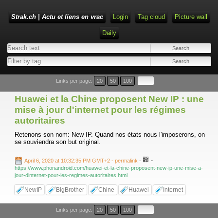
Strak.ch | Actu et liens en vrac
Login
Tag cloud
Picture wall
Daily
Links per page:
20
50
100
Huawei et la Chine proposent New IP : une
mise à jour d'internet pour les régimes
autoritaires
Retenons son nom: New IP. Quand nos états nous l'imposerons, on
se souviendra son but original.
-
April 6, 2020 at 10:32:35 PM GMT+2
- permalink
-
https://www.phonandroid.com/huawei-et-la-chine-proposent-new-ip-une-mise-a-
jour-dinternet-pour-les-regimes-autoritaires.html
NewIP
BigBrother
Chine
Huawei
Internet
Links per page:
20
50
100