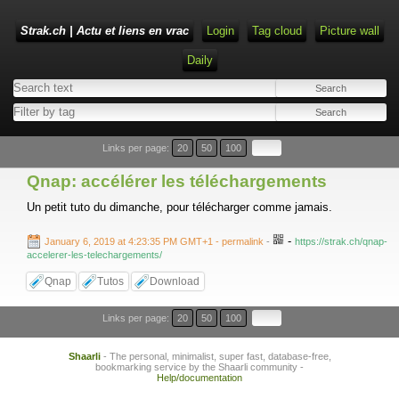
Strak.ch | Actu et liens en vrac
Login
Tag cloud
Picture wall
Daily
Links per page:
20
50
100
Qnap: accélérer les téléchargements
Un petit tuto du dimanche, pour télécharger comme jamais.
-
January 6, 2019 at 4:23:35 PM GMT+1
- permalink
-
https://strak.ch/qnap-
accelerer-les-telechargements/
Qnap
Tutos
Download
Links per page:
20
50
100
Shaarli
- The personal, minimalist, super fast, database-free,
bookmarking service by the Shaarli community -
Help/documentation