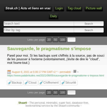
Strak.ch | Actu et liens en vrac
Login
Tag cloud
Picture wall
Daily
Links per page:
20
50
100
Sauvegarde, le pragmatisme s’impose
Pareil pour moi. Si les backups sont chiffrés à la source, pas de souci
de les pousser à l'externe (volontairement, j'évite de dire le "cloud",
mot fourre-tout.)
-
August 6, 2021 at 5:06:17 PM GMT+2 *
- permalink
-
https://www.palabritudes.net/2021/08/05/sauvegarde-le-pragmatisme-s-impose.html
Backup
Cloud
Chiffrement
Sécurité
Links per page:
20
50
100
Shaarli
- The personal, minimalist, super fast, database-free,
bookmarking service by the Shaarli community -