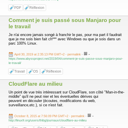
PDF
Réflexion
Comment je suis passé sous Manjaro pour
le travail
Je n'ai encore jamais songé à franchir le pas, pour ma part il faudrait
que je me sois bien fait ch*** avec Windows ou que je sois dans un
parc 100% Linux.
-
April 30, 2019 at 2:35:13 PM GMT+2
- permalink
-
https://www.abyssproject.net/2019/04/comment-je-suis-passe-sous-manjaro-pour-
le-travail/
Travail
OS
Réflexion
CloudFlare au milieu
Un point de vue très intéressant sur CloudFlare, son côté "Man-in-the-
middle" qu'il ne peut nier et les éventuelles dérives qui
peuvent en découler (écoutes, modifications du web,
surveillance,etc.), si ce n'est fait.
-
October 8, 2015 at 7:56:09 PM GMT+2
- permalink
-
http://linuxfr.org/users/thibg/journaux/cloudflare-au-milieu