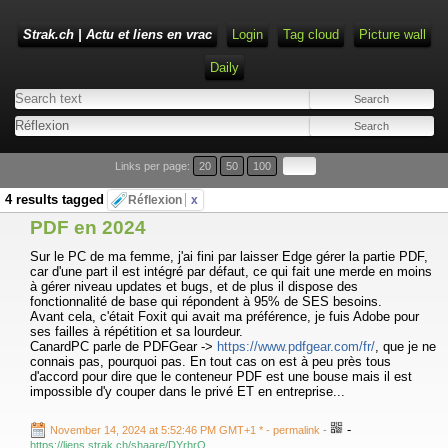
Strak.ch | Actu et liens en vrac
Login
Tag cloud
Picture wall
Daily
Links per page:
20
50
100
4 results tagged
Réflexion
x
PDF en 2024
Sur le PC de ma femme, j'ai fini par laisser Edge gérer la partie PDF,
car d'une part il est intégré par défaut, ce qui fait une merde en moins
à gérer niveau updates et bugs, et de plus il dispose des
fonctionnalité de base qui répondent à 95% de SES besoins.
Avant cela, c'était Foxit qui avait ma préférence, je fuis Adobe pour
ses failles à répétition et sa lourdeur.
CanardPC parle de PDFGear ->
https://www.pdfgear.com/fr/
, que je ne
connais pas, pourquoi pas. En tout cas on est à peu près tous
d'accord pour dire que le conteneur PDF est une bouse mais il est
impossible d'y couper dans le privé ET en entreprise...
-
November 14, 2024 at 5:52:46 PM GMT+1 *
- permalink
-
https://liens.strak.ch/shaare/DYrhrQ