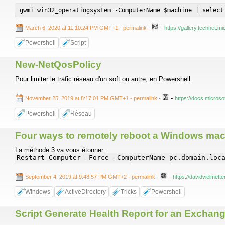
gwmi win32_operatingsystem -ComputerName $machine | select
-
March 6, 2020 at 11:10:24 PM GMT+1
- permalink
-
https://gallery.technet.
Powershell
Script
New-NetQosPolicy
Pour limiter le trafic réseau d'un soft ou autre, en Powershell.
-
November 25, 2019 at 8:17:01 PM GMT+1
- permalink
-
https://docs.micros
Powershell
Réseau
Four ways to remotely reboot a Windows mach
La méthode 3 va vous étonner:
Restart-Computer -Force -ComputerName pc.domain.loc
-
September 4, 2019 at 9:48:57 PM GMT+2
- permalink
-
https://davidvielmet
Windows
ActiveDirectory
Tricks
Powershell
Script Generate Health Report for an Exchan