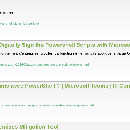
ar année.
owershell-signer-les-scripts/
gitally Sign the Powershell Scripts with Microso
nnement d'entreprise. Spoiler: ça fonctionne (je n'ai pas appliqué la partie 
logspot.com/2016/08/stop-running-unsecure-scripts-how-to.html
ms avec PowerShell ? | Microsoft Teams | IT-Co
fr/comment-generer-un-rapport-des-equipes-teams-avec-powershell/
emises Mitigation Tool