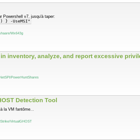
ur Powershell v7, jusqu'à taper:
1) } -UseMSI"
h/shaare/Wx643g
in inventory, analyze, and report excessive privi
m/NetSPI/PowerHuntShares
HOST Detection Tool
n à la VM fantôme...
dStrike/VirtualGHOST