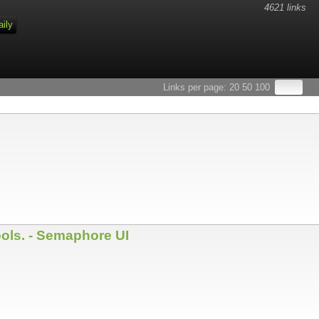
4621 links
aily
Links per page:
20
50
100
ools. - Semaphore UI