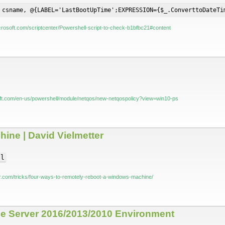
 csname, @{LABEL='LastBootUpTime';EXPRESSION={$_.ConverttoDateTi
microsoft.com/scriptcenter/Powershell-script-to-check-b1bfbc21#content
oft.com/en-us/powershell/module/netqos/new-netqospolicy?view=win10-ps
ine | David Vielmetter
al
ter.com/tricks/four-ways-to-remotely-reboot-a-windows-machine/
ge Server 2016/2013/2010 Environment