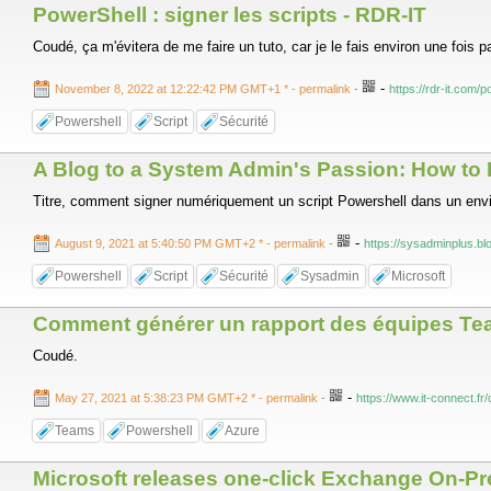
PowerShell : signer les scripts - RDR-IT
Coudé, ça m'évitera de me faire un tuto, car je le fais environ une fois p
-
November 8, 2022 at 12:22:42 PM GMT+1 *
- permalink
-
https://rdr-it.com/p
Powershell
Script
Sécurité
A Blog to a System Admin's Passion: How to Di
Titre, comment signer numériquement un script Powershell dans un enviro
-
August 9, 2021 at 5:40:50 PM GMT+2 *
- permalink
-
https://sysadminplus.b
Powershell
Script
Sécurité
Sysadmin
Microsoft
Comment générer un rapport des équipes Tea
Coudé.
-
May 27, 2021 at 5:38:23 PM GMT+2 *
- permalink
-
https://www.it-connect.
Teams
Powershell
Azure
Microsoft releases one-click Exchange On-Pr