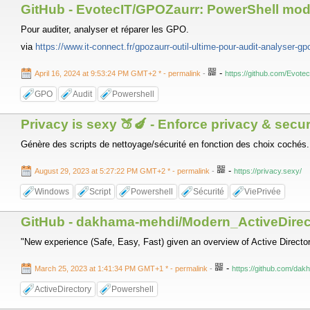
GitHub - EvotecIT/GPOZaurr: PowerShell modul
Pour auditer, analyser et réparer les GPO.
via
https://www.it-connect.fr/gpozaurr-outil-ultime-pour-audit-analyser-gp
-
April 16, 2024 at 9:53:24 PM GMT+2 *
- permalink
-
https://github.com/Evot
GPO
Audit
Powershell
Privacy is sexy 🍑🍆 - Enforce privacy & se
Génère des scripts de nettoyage/sécurité en fonction des choix cochés.
-
August 29, 2023 at 5:27:22 PM GMT+2 *
- permalink
-
https://privacy.sexy/
Windows
Script
Powershell
Sécurité
ViePrivée
GitHub - dakhama-mehdi/Modern_ActiveDirect
"New experience (Safe, Easy, Fast) given an overview of Active Director
-
March 25, 2023 at 1:41:34 PM GMT+1 *
- permalink
-
https://github.com/da
ActiveDirectory
Powershell