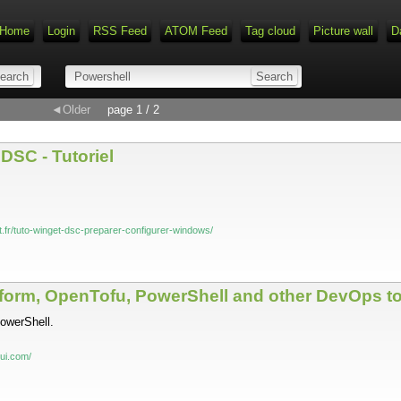
Home
Login
RSS Feed
ATOM Feed
Tag cloud
Picture wall
D
◄Older
page 1 / 2
SC - Tutoriel
.
t.fr/tuto-winget-dsc-preparer-configurer-windows/
raform, OpenTofu, PowerShell and other DevOps t
PowerShell.
ui.com/