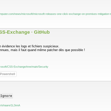
mputer.com/news/microsoft/microsoft-releases-one-click-exchange-on-premises-mitigation-t
CSS-Exchange · GitHub
évidence les logs et fichiers suspicieux.
onnues, mais il faut quand même patcher dès que possible !
crosoft/CSS-Exchange/tree/main/Security
Powershell
 Ignore
.ch/shaare/1L3nnA