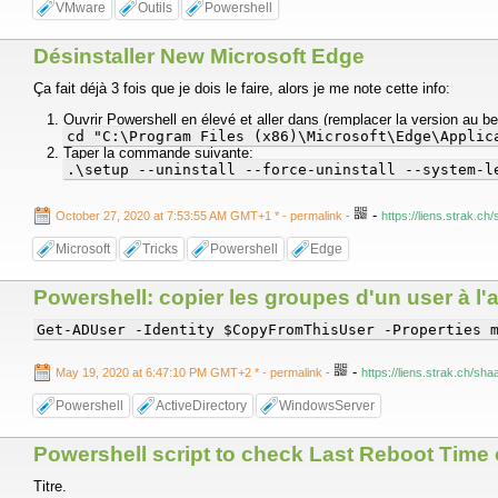
VMware
Outils
Powershell
Désinstaller New Microsoft Edge
Ça fait déjà 3 fois que je dois le faire, alors je me note cette info:
Ouvrir Powershell en élevé et aller dans (remplacer la version au be
cd "C:\Program Files (x86)\Microsoft\Edge\Applic
Taper la commande suivante:
.\setup --uninstall --force-uninstall --system-l
-
October 27, 2020 at 7:53:55 AM GMT+1 *
- permalink
-
https://liens.strak.c
Microsoft
Tricks
Powershell
Edge
Powershell: copier les groupes d'un user à l'
Get-ADUser -Identity $CopyFromThisUser -Properties 
-
May 19, 2020 at 6:47:10 PM GMT+2 *
- permalink
-
https://liens.strak.ch/sh
Powershell
ActiveDirectory
WindowsServer
Powershell script to check Last Reboot Time on
Titre.