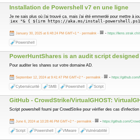
Installation de Powershell v7 en une ligne
Je ne sais plus où j'ai trouvé ça, mais j'ai été emmerdé pour mettre à jo
iex "& { $(irm https://aka.ms/install-powershell.ps
-
January 30, 2025 at 6:48:24 PM GMT+1 *
- permalink
-
https://liens.strak.c
Powershell
PowerHuntShares is an audit script designed 
Pour auditer les shares sur votre domaine AD.
-
September 12, 2024 at 9:41:47 PM GMT+2 *
- permalink
-
https://github.co
Cybersécurité
SMB
Powershell
Script
GitHub - CrowdStrike/VirtualGHOST: VirtualG
Script powershell fourni par CrowdStrike pour vérifier des cas d'infectio
-
June 6, 2024 at 10:28:46 PM GMT+2 *
- permalink
-
https://github.com/Crow
Script
Powershell
VMware
Vulnérabilité