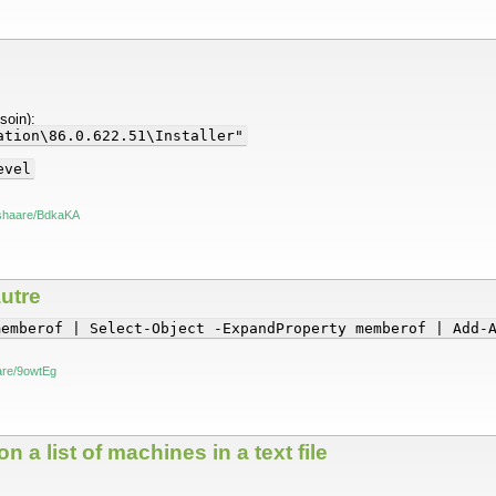
soin):
ation\86.0.622.51\Installer"
evel
h/shaare/BdkaKA
autre
memberof | Select-Object -ExpandProperty memberof | Add-
aare/9owtEg
 a list of machines in a text file