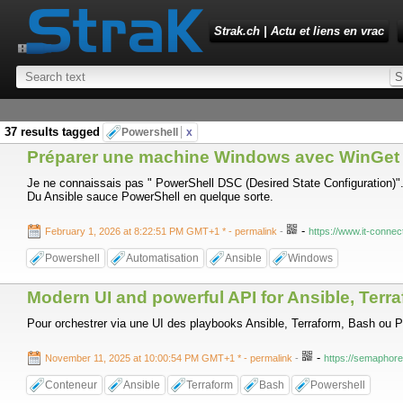
Strak.ch | Actu et liens en vrac
37 results tagged
Powershell
x
Préparer une machine Windows avec WinGet D
Je ne connaissais pas " PowerShell DSC (Desired State Configuration)"
Du Ansible sauce PowerShell en quelque sorte.
-
February 1, 2026 at 8:22:51 PM GMT+1 *
- permalink
-
https://www.it-connec
Powershell
Automatisation
Ansible
Windows
Modern UI and powerful API for Ansible, Ter
Pour orchestrer via une UI des playbooks Ansible, Terraform, Bash ou 
-
November 11, 2025 at 10:00:54 PM GMT+1 *
- permalink
-
https://semaphore
Conteneur
Ansible
Terraform
Bash
Powershell