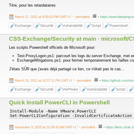
Titre, pour les retardataires.
-
March 17, 2021 at 9:59:03 PM GMT+1 *
- permalink
-
https://www.bleepingco
Exchange
Sécurité
Vulnérabilité
Script
Powershell
CSS-Exchange/Security at main · microsoft/
Les scripts Powershell officiels de Microsoft pour:
Test-ProxyLogon.ps1: parcourt les logs du server Exchange, met en 
ExchangeMitigations.ps1: pour fermer temporairement les failles c
J'étais SÛR que j'avais déjà partagé ce lien, ce n'était pas le cas...
-
March 10, 2021 at 10:37:11 PM GMT+1 *
- permalink
-
https://github.com/mi
Exchange
Sécurité
ViePrivée
Vulnérabilité
Script
Quick Install PowerCLI in Powershell
Install-Module -Name VMware.PowerCLI
Set-PowerCLIConfiguration -InvalidCertificateAction
-
November 9, 2020 at 10:38:42 AM GMT+1 *
- permalink
-
https://liens.strak