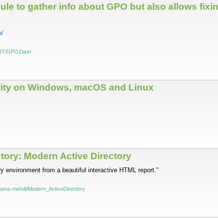
e to gather info about GPO but also allows fixi
o/
ecIT/GPOZaurr
curity on Windows, macOS and Linux
ory: Modern Active Directory
y environment from a beautiful interactive HTML report."
khama-mehdi/Modern_ActiveDirectory