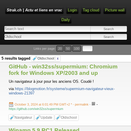
Strak.ch | Actu et liens en vrac
Login
Tag cloud
Picture wall
Daily
Links per page:
20
50
100
5 results tagged
Oldschool
x
GitHub - win32ss/supermium: Chromium
fork for Windows XP/2003 and up
Un navigateur à jour pour les anciens OS. Coudé !
via
https://blogmotion.fr/systeme/supermium-navigateur-vieux-
windows-21397
-
October 3, 2024 at 6:01:49 PM GMT+2 *
- permalink
-
https://github.com/win32ss/supermium
Navigateur
Update
Oldschool
Winamp 5.9 RC1 Released