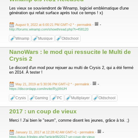
Les vieux se souviendront de Winamp, logiciel emblématique d'une
génération qui refait surface après tout ce temps ! x)
-
August 9, 2022 at 6:00:21 PM GMT+2 *
- permalink
-
http://forums.winamp.com/showthread.php?t=458120
Winamp
Musique
Oldschool
NanoWars : le mod qui ressucite le Multi de
Crysis 2
Le discord d'un mod pour rejouer au multi de Crysis 2, qui a été fermé
en 2014. À tester !
-
May 21, 2019 at 5:30:06 PM GMT+2 *
- permalink
-
https://discordapp.com/invite/RyjXhUH
Crysis
Gaming
PC
Multiplayer
Oldschool
2017 : un coup de vieux
Merci ! J'ai bien le "seum", comme disent les jeunes, grâce à toi. ;)
-
January 11, 2017 at 12:28:42 AM GMT+1
- permalink
-
https://utux.fr/index.php?article96/2017-un-coup-de-vieux