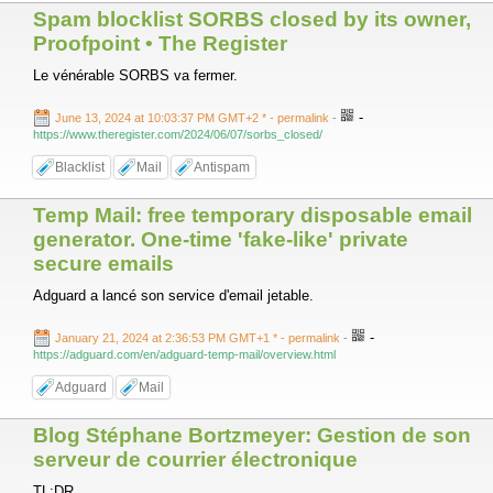
Spam blocklist SORBS closed by its owner,
Proofpoint • The Register
Le vénérable SORBS va fermer.
-
June 13, 2024 at 10:03:37 PM GMT+2 *
- permalink
-
https://www.theregister.com/2024/06/07/sorbs_closed/
Blacklist
Mail
Antispam
Temp Mail: free temporary disposable email
generator. One-time 'fake-like' private
secure emails
Adguard a lancé son service d'email jetable.
-
January 21, 2024 at 2:36:53 PM GMT+1 *
- permalink
-
https://adguard.com/en/adguard-temp-mail/overview.html
Adguard
Mail
Blog Stéphane Bortzmeyer: Gestion de son
serveur de courrier électronique
TL;DR.