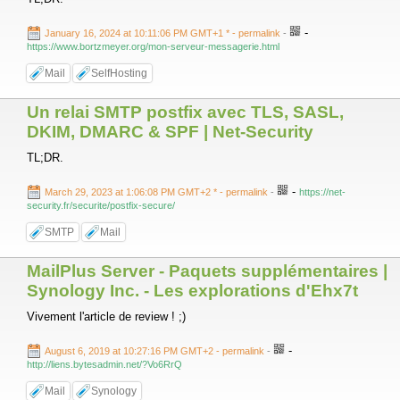
-
January 16, 2024 at 10:11:06 PM GMT+1 *
- permalink
-
https://www.bortzmeyer.org/mon-serveur-messagerie.html
Mail
SelfHosting
Un relai SMTP postfix avec TLS, SASL,
DKIM, DMARC & SPF | Net-Security
TL;DR.
-
March 29, 2023 at 1:06:08 PM GMT+2 *
- permalink
-
https://net-
security.fr/securite/postfix-secure/
SMTP
Mail
MailPlus Server - Paquets supplémentaires |
Synology Inc. - Les explorations d'Ehx7t
Vivement l'article de review ! ;)
-
August 6, 2019 at 10:27:16 PM GMT+2
- permalink
-
http://liens.bytesadmin.net/?Vo6RrQ
Mail
Synology