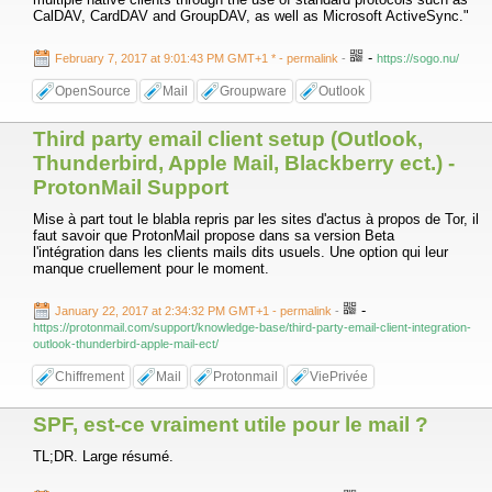
CalDAV, CardDAV and GroupDAV, as well as Microsoft ActiveSync."
-
February 7, 2017 at 9:01:43 PM GMT+1 *
- permalink
-
https://sogo.nu/
OpenSource
Mail
Groupware
Outlook
Third party email client setup (Outlook,
Thunderbird, Apple Mail, Blackberry ect.) -
ProtonMail Support
Mise à part tout le blabla repris par les sites d'actus à propos de Tor, il
faut savoir que ProtonMail propose dans sa version Beta
l'intégration dans les clients mails dits usuels. Une option qui leur
manque cruellement pour le moment.
-
January 22, 2017 at 2:34:32 PM GMT+1
- permalink
-
https://protonmail.com/support/knowledge-base/third-party-email-client-integration-
outlook-thunderbird-apple-mail-ect/
Chiffrement
Mail
Protonmail
ViePrivée
SPF, est-ce vraiment utile pour le mail ?
TL;DR. Large résumé.