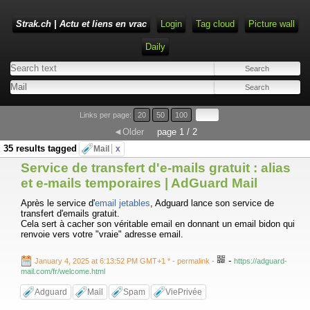
Strak.ch | Actu et liens en vrac
Login
Tag cloud
Picture wall
Daily
Links per page:
20
50
100
◄Older
page 1 / 2
35 results tagged
Mail
x
Service de transfert d'e-mails gratuit : alias
et e-mails temporaires | AdGuard Mail
Après le service d'
email jetables
, Adguard lance son service de
transfert d'emails gratuit.
Cela sert à cacher son véritable email en donnant un email bidon qui
renvoie vers votre "vraie" adresse email.
-
January 4, 2025 at 6:13:52 PM GMT+1 *
- permalink
-
https://adguard-
mail.com/fr/welcome.html
Adguard
Mail
Spam
ViePrivée