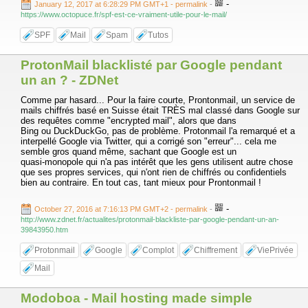
-
January 12, 2017 at 6:28:29 PM GMT+1
- permalink
-
https://www.octopuce.fr/spf-est-ce-vraiment-utile-pour-le-mail/
SPF
Mail
Spam
Tutos
ProtonMail blacklisté par Google pendant
un an ? - ZDNet
Comme par hasard... Pour la faire courte, Prontonmail, un service de
mails chiffrés basé en Suisse était TRÈS mal classé dans Google sur
des requêtes comme "encrypted mail", alors que dans
Bing ou DuckDuckGo, pas de problème. Protonmail l'a remarqué et a
interpellé Google via Twitter, qui a corrigé son "erreur"... cela me
semble gros quand même, sachant que Google est un
quasi-monopole qui n'a pas intérêt que les gens utilisent autre chose
que ses propres services, qui n'ont rien de chiffrés ou confidentiels
bien au contraire. En tout cas, tant mieux pour Prontonmail !
-
October 27, 2016 at 7:16:13 PM GMT+2
- permalink
-
http://www.zdnet.fr/actualites/protonmail-blackliste-par-google-pendant-un-an-
39843950.htm
Protonmail
Google
Complot
Chiffrement
ViePrivée
Mail
Modoboa - Mail hosting made simple