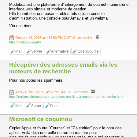
Modoboa est une plateforme d'hébergement de courriel munie d'une
interface web simple et moderne de gestion.
Elle fournit des composants utiles tels qu'une console
d'administration, une console pour Amavis et un webmail.
Via une river.
-
October 23, 2016 at 4:33:53 PM GMT+2
- permalink
-
http://modoboa.org/fr/
Mail
Server
Alternative
OpenSource
Récupérer des adresses emails via les
moteurs de recherche
Pour nos potes les spammers.
-
April 21, 2016 at 11:54:58 PM GMT+2
- permalink
-
http://korben.info/recuperer-adresses-emails-via-moteurs-de-recherche.html
Mail
Spam
Outils
Microsoft ce coquinou
Copier Apple et foutre "Courrier" et "Calendrier" pour le nom des
applis, voilà déjà une belle entrée en matière pour