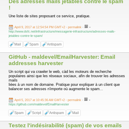
Des adresses mails jetables contre le spam
!
Une liste de sites proposant ce service, pratique.
-
April 9, 2017 at 12:54:54 PM GMT+2
- permalink
-
http://www.dsfc.net/infrastructure/messagerie-infrastructure/adresses-mails-
jetables-contre-le-spam/
Mail
Spam
Antispam
GitHub - maldevel/EmailHarvester: Email
addresses harvester
Un script qui va crawler le web, càd les moteurs de recherche
populaires ainsi que les réseaux sociaux, afin de trouver les adresses
mails
liées à un nom de domaine. Pratique pour expliquer à un client que
balancer ses adresses n'importe où augmente le spam...
-
April 5, 2017 at 10:45:36 AM GMT+2
- permalink
-
https://github.com/maldevel/EmailHarvester
Spam
Script
Antispam
Mail
Testez l'indésirabilité (spam) de vos emails