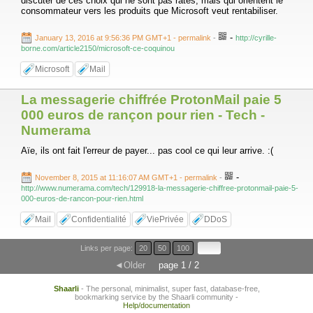
discuter de ces choix qui ne sont pas ratés, mais qui orientent le
consommateur vers les produits que Microsoft veut rentabiliser.
-
January 13, 2016 at 9:56:36 PM GMT+1
- permalink
-
http://cyrille-
borne.com/article2150/microsoft-ce-coquinou
Microsoft
Mail
La messagerie chiffrée ProtonMail paie 5
000 euros de rançon pour rien - Tech -
Numerama
Aïe, ils ont fait l'erreur de payer... pas cool ce qui leur arrive. :(
-
November 8, 2015 at 11:16:07 AM GMT+1
- permalink
-
http://www.numerama.com/tech/129918-la-messagerie-chiffree-protonmail-paie-5-
000-euros-de-rancon-pour-rien.html
Mail
Confidentialité
ViePrivée
DDoS
Links per page:
20
50
100
◄Older
page 1 / 2
Shaarli
- The personal, minimalist, super fast, database-free,
bookmarking service by the Shaarli community -
Help/documentation