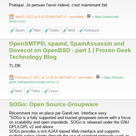
Pratique. Je pensais l'avoir indexé, c'est maintenant fait.
-
April 5, 2017 at 9:42:59 AM GMT+2
- permalink
-
https://www.mail-
tester.com/
Spam
Mail
Outils
Web
Antispam
OpenSMTPD, spamd, SpamAssassin and
Dovecot on OpenBSD - part 1 | Frozen Geek
Technology Blog
TL;DR.
-
February 8, 2017 at 12:34:31 AM GMT+1
- permalink
-
https://frozen-
geek.net/openbsd-email-server-1/
Mail
Tutos
Linux
SOGo: Open Source Groupware
Récemment mis en place par Gandi.net. Interface sexy.
"SOGo is a fully supported and trusted groupware server with a focus
on scalability and open standards. SOGo is released under the GNU
GPL/LGPL v2 and above.
SOGo provides a rich AJAX-based Web interface and supports
multiple native clients through the use of standard protocols such as