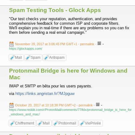
Spam Testing Tools - Glock Apps
"Our test checks your reputation, authentication, and provides
comprehensive feedback for common ISP and corporate filters.
We'll explain you in real-time if there are any problems so you can fix
them before sending a real email campaign."
-
November 29, 2017 at 3:06:45 PM GMT+1
- permalink
-
https://glockapps.com/
Mail
Spam
Antispam
Protonmail Bridge is here for Windows and
Mac
IMAP et SMTP en bêta pour les users payants.
via
https://links.angristan.fr/?MJpguw
-
October 20, 2017 at 10:18:38 PM GMT+2
- permalink
-
https://www.reddit.com/r/ProtonMail/comments/77ifdx/protonmail_bridge_is_here_for
_windows_and_mac/
Chiffrement
Mail
Protonmail
ViePrivée