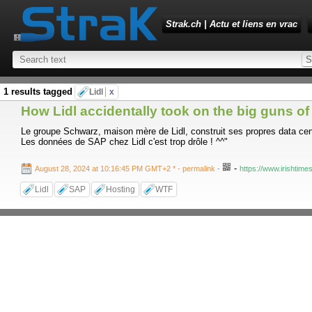
Strak.ch | Actu et liens en vrac
1 results tagged
Lidl
x
How Lidl accidentally took on the big guns o
Le groupe Schwarz, maison mère de Lidl, construit ses propres data cen
Les données de SAP chez Lidl c'est trop drôle ! ^^"
-
August 28, 2024 at 10:16:45 PM GMT+2 *
- permalink
-
https://www.irishtime
Lidl
SAP
Hosting
WTF