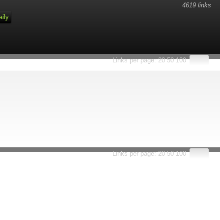
4619 links
aily
Links per page:
20
50
100
Links per page:
20
50
100