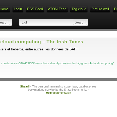
Home
Login
RSS Feed
ATOM Feed
Tag cloud
Picture wall
D
f cloud computing – The Irish Times
ters et héberge, entre autres, les données de SAP !
s.com/business/2024/08/23/how-lidl-accidentally-took-on-the-big-guns-of-cloud-computing/
Shaarli
- The personal, minimalist, super fast, database-free,
bookmarking service by the Shaarli community -
Help/documentation