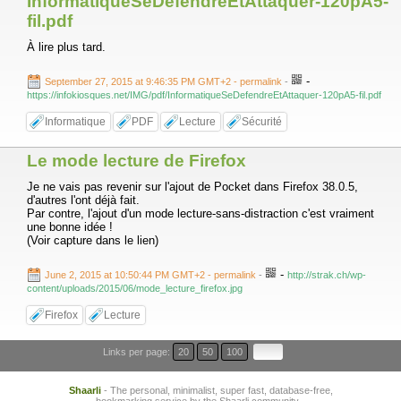
InformatiqueSeDefendreEtAttaquer-120pA5-
fil.pdf
À lire plus tard.
-
September 27, 2015 at 9:46:35 PM GMT+2
- permalink
-
https://infokiosques.net/IMG/pdf/InformatiqueSeDefendreEtAttaquer-120pA5-fil.pdf
Informatique
PDF
Lecture
Sécurité
Le mode lecture de Firefox
Je ne vais pas revenir sur l'ajout de Pocket dans Firefox 38.0.5,
d'autres l'ont déjà fait.
Par contre, l'ajout d'un mode lecture-sans-distraction c'est vraiment
une bonne idée !
(Voir capture dans le lien)
-
June 2, 2015 at 10:50:44 PM GMT+2
- permalink
-
http://strak.ch/wp-
content/uploads/2015/06/mode_lecture_firefox.jpg
Firefox
Lecture
Links per page:
20
50
100
Shaarli
- The personal, minimalist, super fast, database-free,