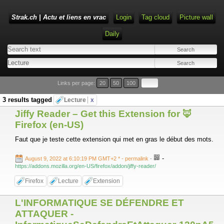
Strak.ch | Actu et liens en vrac
Login
Tag cloud
Picture wall
Daily
Links per page:
20
50
100
3 results tagged
Lecture
x
Jiffy Reader – Get this Extension for 🦊
Firefox (en-US)
Faut que je teste cette extension qui met en gras le début des mots.
-
August 9, 2022 at 6:10:19 PM GMT+2 *
- permalink
-
https://addons.mozilla.org/en-US/firefox/addon/jiffy-reader/
Firefox
Lecture
Extension
L'INFORMATIQUE SE DÉFENDRE ET
ATTAQUER -