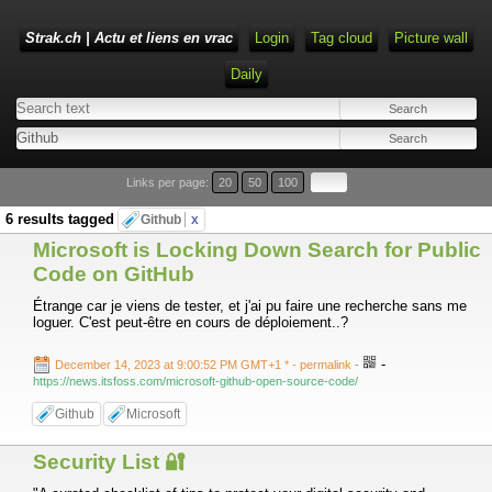
Strak.ch | Actu et liens en vrac
Login
Tag cloud
Picture wall
Daily
Links per page:
20
50
100
6 results tagged
Github
x
Microsoft is Locking Down Search for Public
Code on GitHub
Étrange car je viens de tester, et j'ai pu faire une recherche sans me
loguer. C'est peut-être en cours de déploiement..?
-
December 14, 2023 at 9:00:52 PM GMT+1 *
- permalink
-
https://news.itsfoss.com/microsoft-github-open-source-code/
Github
Microsoft
Security List 🔐