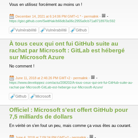
Vous en utilisez forcément au moins un !
-
December 14, 2021 at 6:14:06 PM GMT+1 *
- permalink
-
https://gist.github.com/SwitHak/b66db3a06c2955a9cb71a8718970c592
Vulnérabilité
Vulnérabilité
Github
À tous ceux qui ont fui GitHub suite au
rachat par Microsoft : GitLab est hébergé
sur Microsoft Azure
No comment !
-
June 11, 2018 at 2:46:26 PM GMT+2
- permalink
-
https://www.developpez.com/actu/208202/A-tous-ceux-qui-ont-fui-GitHub-suite-au-
rachat-par-Microsoft-GitLab-est-heberge-sur-Microsoft-Azure/
Github
Microsoft
Officiel : Microsoft s'est offert GitHub pour
7,5 milliards de dollars
En vérité on s'en fout un peu, mais comme ça vous êtes au courant.
-
June 4, 2018 at 7:09:24 PM GMT+2
- permalink
-