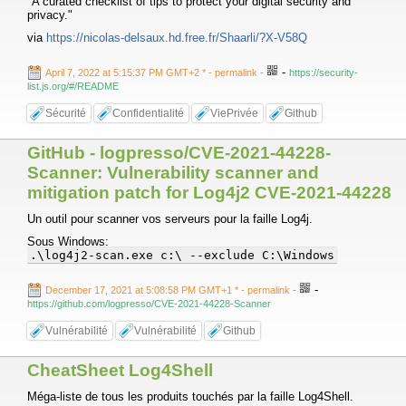
"A curated checklist of tips to protect your digital security and
privacy."
via
https://nicolas-delsaux.hd.free.fr/Shaarli/?X-V58Q
-
April 7, 2022 at 5:15:37 PM GMT+2 *
- permalink
-
https://security-
list.js.org/#/README
Sécurité
Confidentialité
ViePrivée
Github
GitHub - logpresso/CVE-2021-44228-
Scanner: Vulnerability scanner and
mitigation patch for Log4j2 CVE-2021-44228
Un outil pour scanner vos serveurs pour la faille Log4j.
Sous Windows:
.\log4j2-scan.exe c:\ --exclude C:\Windows
-
December 17, 2021 at 5:08:58 PM GMT+1 *
- permalink
-
https://github.com/logpresso/CVE-2021-44228-Scanner
Vulnérabilité
Vulnérabilité
Github
CheatSheet Log4Shell
Méga-liste de tous les produits touchés par la faille Log4Shell.