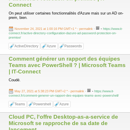
Connect
On peut utiliser certaines fonctionnalités d'Azure mais sur un AD on-
prem, bien.
-
November 24, 2021 at 1:00:16 PM GMT+1 *
- permalink
-
https://www.it-
connect.fr/active-directory-configuration-dazure-ad-password-protection-on-
premise/
ActiveDirectory
Azure
Passwords
Comment générer un rapport des équipes
Teams avec PowerShell ? | Microsoft Teams
| IT-Connect
Coudé.
-
May 27, 2021 at 5:38:23 PM GMT+2 *
- permalink
-
https://www.it-
connect.fr/comment-generer-un-rapport-des-equipes-teams-avec-powershell/
Teams
Powershell
Azure
Cloud PC, l'offre Desktop-as-a-service de
Microsoft se rapproche de sa date de
lancement