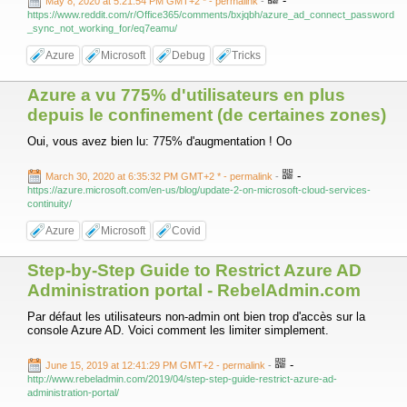
-
May 8, 2020 at 5:21:54 PM GMT+2 *
- permalink
-
https://www.reddit.com/r/Office365/comments/bxjqbh/azure_ad_connect_password
_sync_not_working_for/eq7eamu/
Azure
Microsoft
Debug
Tricks
Azure a vu 775% d'utilisateurs en plus
depuis le confinement (de certaines zones)
Oui, vous avez bien lu: 775% d'augmentation ! Oo
-
March 30, 2020 at 6:35:32 PM GMT+2 *
- permalink
-
https://azure.microsoft.com/en-us/blog/update-2-on-microsoft-cloud-services-
continuity/
Azure
Microsoft
Covid
Step-by-Step Guide to Restrict Azure AD
Administration portal - RebelAdmin.com
Par défaut les utilisateurs non-admin ont bien trop d'accès sur la
console Azure AD. Voici comment les limiter simplement.
-
June 15, 2019 at 12:41:29 PM GMT+2
- permalink
-
http://www.rebeladmin.com/2019/04/step-step-guide-restrict-azure-ad-
administration-portal/