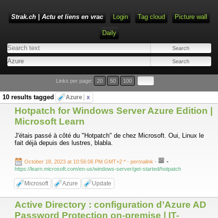
Strak.ch | Actu et liens en vrac
Login
Tag cloud
Picture wall
Daily
Links per page:
20
50
100
10 results tagged
Azure
x
Hotpatch for Windows Server Azure Edition |
Microsoft Learn
J'étais passé à côté du "Hotpatch" de chez Microsoft. Oui, Linux le
fait déjà depuis des lustres, blabla.
-
October 18, 2023 at 10:56:06 PM GMT+2 *
- permalink
-
https://learn.microsoft.com/en-us/windows-server/get-started/hotpatch
Microsoft
Azure
Update
Active Directory : configuration d’Azure AD
Password Protection on-premise | IT-