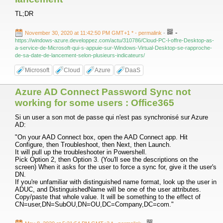
TL;DR
-
November 30, 2020 at 11:42:50 PM GMT+1 *
- permalink
-
https://windows-azure.developpez.com/actu/310786/Cloud-PC-l-offre-Desktop-as-
a-service-de-Microsoft-qui-s-appuie-sur-Windows-Virtual-Desktop-se-rapproche-
de-sa-date-de-lancement-selon-plusieurs-indicateurs/
Microsoft
Cloud
Azure
DaaS
Azure AD Connect Password Sync not
working for some users : Office365
Si un user a son mot de passe qui n'est pas synchronisé sur Azure
AD:
"On your AAD Connect box, open the AAD Connect app. Hit
Configure, then Troubleshoot, then Next, then Launch.
It will pull up the troubleshooter in Powershell.
Pick Option 2, then Option 3. (You'll see the descriptions on the
screen) When it asks for the user to force a sync for, give it the user's
DN.
If you're unfamiliar with distinguished name format, look up the user in
ADUC, and DistinguishedName will be one of the user attributes.
Copy/paste that whole value. It will be something to the effect of
CN=user,DN=SubOU,DN=OU,DC=Company,DC=com."