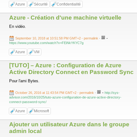
Azure
Sécurité
Confidentialité
Azure - Création d'une machine virtuelle
En vidéo.
-
September 10, 2018 at 10:51:58 PM GMT+2
- permalink
-
https://www.youtube.com/watch?v=FEiNkYKYC7g
Azure
VM
[TUTO] – Azure : Configuration de Azure
Active Directory Connect en Password Sync
Pour l'ami Bytes.
-
October 26, 2016 at 11:43:54 PM GMT+2
- permalink
-
http://sys-
advisor.com/2016/10/25/tuto-azure-configuration-de-azure-active-directory-
connect-password-sync/
Azure
Microsoft
Ajouter un utilisateur Azure dans le groupe
admin local