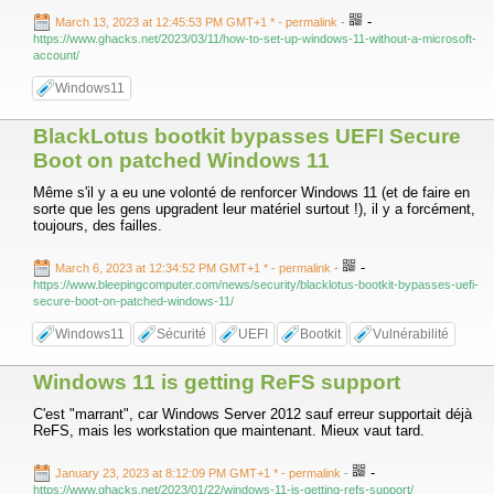
-
March 13, 2023 at 12:45:53 PM GMT+1 *
- permalink
-
https://www.ghacks.net/2023/03/11/how-to-set-up-windows-11-without-a-microsoft-
account/
Windows11
BlackLotus bootkit bypasses UEFI Secure
Boot on patched Windows 11
Même s'il y a eu une volonté de renforcer Windows 11 (et de faire en
sorte que les gens upgradent leur matériel surtout !), il y a forcément,
toujours, des failles.
-
March 6, 2023 at 12:34:52 PM GMT+1 *
- permalink
-
https://www.bleepingcomputer.com/news/security/blacklotus-bootkit-bypasses-uefi-
secure-boot-on-patched-windows-11/
Windows11
Sécurité
UEFI
Bootkit
Vulnérabilité
Windows 11 is getting ReFS support
C'est "marrant", car Windows Server 2012 sauf erreur supportait déjà
ReFS, mais les workstation que maintenant. Mieux vaut tard.
-
January 23, 2023 at 8:12:09 PM GMT+1 *
- permalink
-
https://www.ghacks.net/2023/01/22/windows-11-is-getting-refs-support/