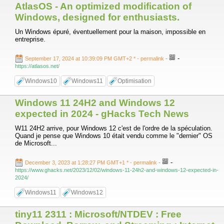
AtlasOS - An optimized modification of
Windows, designed for enthusiasts.
Un Windows épuré, éventuellement pour la maison, impossible en
entreprise.
-
September 17, 2024 at 10:39:09 PM GMT+2 *
- permalink
-
https://atlasos.net/
Windows10
Windows11
Optimisation
Windows 11 24H2 and Windows 12
expected in 2024 - gHacks Tech News
W11 24H2 arrive, pour Windows 12 c'est de l'ordre de la spéculation.
Quand je pense que Windows 10 était vendu comme le "dernier" OS
de Microsoft...
-
December 3, 2023 at 1:28:27 PM GMT+1 *
- permalink
-
https://www.ghacks.net/2023/12/02/windows-11-24h2-and-windows-12-expected-in-
2024/
Windows11
Windows12
tiny11 2311 : Microsoft/NTDEV : Free