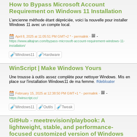
How to Bypass Microsoft Account
Requirement on Windows 11 Installation
L'ancienne méthode étant dépréciée, voici la nouvelle pour installer
Windows 11 avec un compte local.
-
April 8, 2025 at 11:05:51 PM GMT+2 *
- permalink
-
https://www.alitajran.com/bypass-microsoft-account-requirement-windows-11-
installation/
Windows11
Hardware
WinScript | Make Windows Yours
Une trousse à outils assez complète pour nettoyer Windows. Mis en
place sur l'installation Windows11 de ma femme.
#debloater
-
February 15, 2025 at 12:38:50 PM GMT+1 *
- permalink
-
https://winscript.cc/
Windows11
Outils
Tweak
GitHub - meetrevision/playbook: A
lightweight, stable, and performance-
focused customized version of Windows