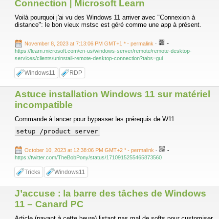
Connection | Microsoft Learn
Voilà pourquoi j'ai vu des Windows 11 arriver avec "Connexion à
distance": le bon vieux mstsc est géré comme une app à présent.
-
November 8, 2023 at 7:13:06 PM GMT+1 *
- permalink
-
https://learn.microsoft.com/en-us/windows-server/remote/remote-desktop-
services/clients/uninstall-remote-desktop-connection?tabs=gui
Windows11
RDP
Astuce installation Windows 11 sur matériel
incompatible
Commande à lancer pour bypasser les prérequis de W11.
setup /product server
-
October 10, 2023 at 12:38:06 PM GMT+2 *
- permalink
-
https://twitter.com/TheBobPony/status/1710915255465873560
Tricks
Windows11
J’accuse : la barre des tâches de Windows
11 – Canard PC
Article (payant à cette heure) listant pas mal de softs pour customiser