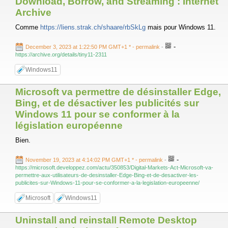
Download, Borrow, and Streaming : Internet
Archive
Comme
https://liens.strak.ch/shaare/rbSkLg
mais pour Windows 11.
-
December 3, 2023 at 1:22:50 PM GMT+1 *
- permalink
-
https://archive.org/details/tiny11-2311
Windows11
Microsoft va permettre de désinstaller Edge,
Bing, et de désactiver les publicités sur
Windows 11 pour se conformer à la
législation européenne
Bien.
-
November 19, 2023 at 4:14:02 PM GMT+1 *
- permalink
-
https://microsoft.developpez.com/actu/350853/Digital-Markets-Act-Microsoft-va-
permettre-aux-utilisateurs-de-desinstaller-Edge-Bing-et-de-desactiver-les-
publicites-sur-Windows-11-pour-se-conformer-a-la-legislation-europeenne/
Microsoft
Windows11
Uninstall and reinstall Remote Desktop