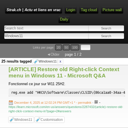
Strak.ch | Actu et liens en vrac
Login
Tag cloud
Picture wall
Daily
Links per page:
20
50
100
◄Older
page 1 / 2
25 results tagged
Windows11
x
[ARTICLE] Restore old Right-click Context
menu in Windows 11 - Microsoft Q&A
Fonctionnel ce jour sur W11 25H2.
reg.exe add "HKCU\Software\Classes\CLSID\{86ca1aa0-34aa-4e
-
December 4, 2025 at 12:02:24 PM GMT+1 *
- permalink
-
https://learn.microsoft.com/en-us/answers/questions/2287432/(article)-restore-old-
right-click-context-menu-in?page=2#answers
Windows11
Customisation