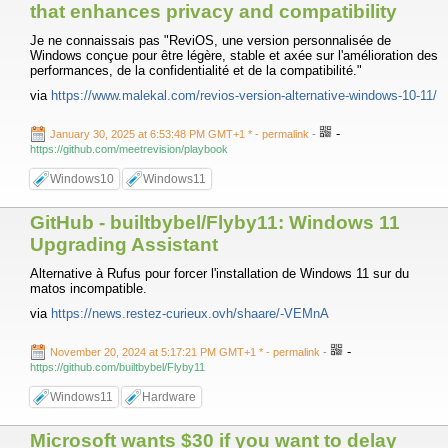
that enhances privacy and compatibility
Je ne connaissais pas "ReviOS, une version personnalisée de
Windows conçue pour être légère, stable et axée sur l'amélioration des
performances, de la confidentialité et de la compatibilité."
via
https://www.malekal.com/revios-version-alternative-windows-10-11/
-
January 30, 2025 at 6:53:48 PM GMT+1 *
- permalink
-
https://github.com/meetrevision/playbook
Windows10
Windows11
GitHub - builtbybel/Flyby11: Windows 11
Upgrading Assistant
Alternative à Rufus pour forcer l'installation de Windows 11 sur du
matos incompatible.
via
https://news.restez-curieux.ovh/shaare/-VEMnA
-
November 20, 2024 at 5:17:21 PM GMT+1 *
- permalink
-
https://github.com/builtbybel/Flyby11
Windows11
Hardware
Microsoft wants $30 if you want to delay