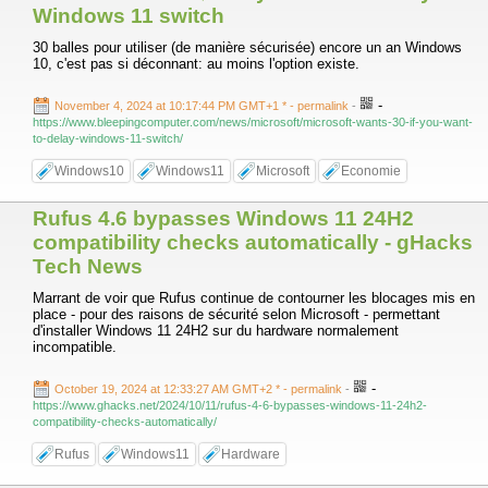
Windows 11 switch
30 balles pour utiliser (de manière sécurisée) encore un an Windows
10, c'est pas si déconnant: au moins l'option existe.
-
November 4, 2024 at 10:17:44 PM GMT+1 *
- permalink
-
https://www.bleepingcomputer.com/news/microsoft/microsoft-wants-30-if-you-want-
to-delay-windows-11-switch/
Windows10
Windows11
Microsoft
Economie
Rufus 4.6 bypasses Windows 11 24H2
compatibility checks automatically - gHacks
Tech News
Marrant de voir que Rufus continue de contourner les blocages mis en
place - pour des raisons de sécurité selon Microsoft - permettant
d'installer Windows 11 24H2 sur du hardware normalement
incompatible.
-
October 19, 2024 at 12:33:27 AM GMT+2 *
- permalink
-
https://www.ghacks.net/2024/10/11/rufus-4-6-bypasses-windows-11-24h2-
compatibility-checks-automatically/
Rufus
Windows11
Hardware