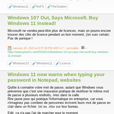
Windows11
ReFS
FileSystem
Windows 10? Out, Says Microsoft. Buy
Windows 11 instead!
Microsoft ne vendra peut-être plus de licences, mais on pourra encore
trouver des clés de licence pendant un bon moment, j'en suis certain.
Pas de panique !
-
January 20, 2023 at 9:37:08 PM GMT+1 *
- permalink
-
https://www.ghacks.net/2023/01/19/windows-10-out-says-microsoft-buy-windows-
11-instead/
Windows10
Windows11
Licence
Windows 11 now warns when typing your
password in Notepad, websites
Quitte à connaitre votre mot de passe, autant que Windows vous
prévienne que c'est une mauvaise pratique de réutiliser le même mot
de passe à plusieurs endroits,
rires dans la salle
.
Rire jaune pour qui pratique l'informatique en entreprise, car vous
n'imaginez pas combien de personnes écrivent leurs mot de passe en
clair dans un fichier .txt ou .xlsx sur leur bureau.
Edit: ça n'a pas l'air de marcher pour le moment.