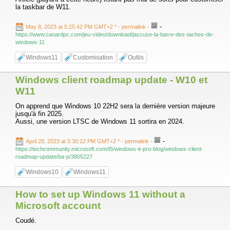
la taskbar de W11.
-
May 8, 2023 at 5:25:42 PM GMT+2 *
- permalink
-
https://www.canardpc.com/jeu-video/download/jaccuse-la-barre-des-taches-de-
windows-11
Windows11
Customisation
Outils
Windows client roadmap update - W10 et
W11
On apprend que Windows 10 22H2 sera la dernière version majeure
jusqu'à fin 2025.
Aussi, une version LTSC de Windows 11 sortira en 2024.
-
April 28, 2023 at 5:30:12 PM GMT+2 *
- permalink
-
https://techcommunity.microsoft.com/t5/windows-it-pro-blog/windows-client-
roadmap-update/ba-p/3805227
Windows10
Windows11
How to set up Windows 11 without a
Microsoft account
Coudé.