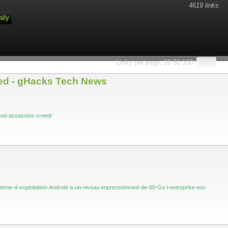
4619 links
aily
Links per page:
20
50
100
eed - gHacks Tech News
and-assassins-creed/
steme-d-exploitation-Android-a-un-niveau-impressionnant-de-60-Go-l-entreprise-est-