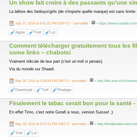
Un show fait croire à des passants qu’une sim
La bêtise des fanboys/girls (de n'importe quelle marque) est sans limite: "if
-
July 27, 2014 at 6:41:02 PM GMT+2 *
- permalink
-
https://www.youtube.c
Apple
Troll
Lol
Comment télécharger gratuitement tous les fil
some links − chabotsi
Vraiment ridicule de leur part (c'est un troll si jamais).
Via du monde sur Shaarli.
-
May 20, 2014 at 5:59:04 PM GMT+2
- permalink
-
http://info.arte.tv/fr/comm
Download
Troll
Piratage
Finalement le tabac serait bon pour la santé -
En effet Timo, c'est notre Gorafi à nous, version Suisse! ;)
-
May 20, 2014 at 5:47:51 PM GMT+2
- permalink
-
http://lehollandaisvolant.
Troll
Lol