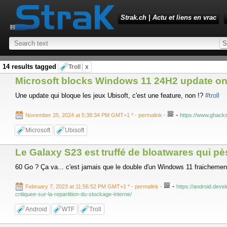
Strak.ch | Actu et liens en vrac
14 results tagged
Troll
x
Microsoft blocks Windows 11 24H2 update on
Une update qui bloque les jeux Ubisoft, c'est une feature, non !?
#troll
-
November 25, 2024 at 5:38:34 PM GMT+1 *
- permalink
-
https://www.ghack
Microsoft
Ubisoft
Le Galaxy S23 est truffé de bloatwares qui p
60 Go ? Ça va... c'est jamais que le double d'un Windows 11 fraichement 
-
February 7, 2023 at 11:56:52 PM GMT+1 *
- permalink
-
https://android.deve
critiquee-sur-la-repartition-du-stockage-interne/
Android
WTF
Troll