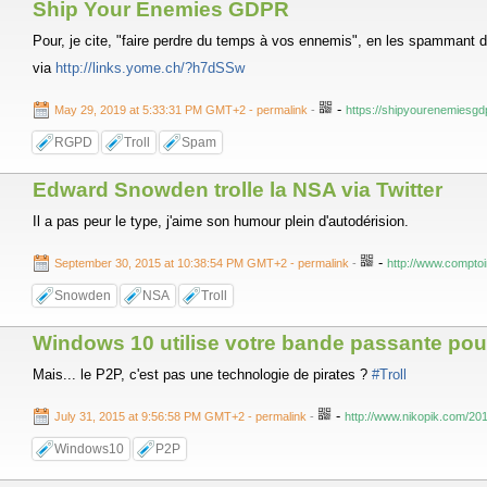
Ship Your Enemies GDPR
Pour, je cite, "faire perdre du temps à vos ennemis", en les spammant
via
http://links.yome.ch/?h7dSSw
-
May 29, 2019 at 5:33:31 PM GMT+2
- permalink
-
https://shipyourenemiesgd
RGPD
Troll
Spam
Edward Snowden trolle la NSA via Twitter
Il a pas peur le type, j'aime son humour plein d'autodérision.
-
September 30, 2015 at 10:38:54 PM GMT+2
- permalink
-
http://www.comptoi
Snowden
NSA
Troll
Windows 10 utilise votre bande passante pour
Mais... le P2P, c'est pas une technologie de pirates ?
#Troll
-
July 31, 2015 at 9:56:58 PM GMT+2
- permalink
-
http://www.nikopik.com/201
Windows10
P2P