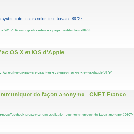
-systeme-de-fichiers-selon-linus-torvalds-86727
-x/2015/01/ces-bugs-dios-et-os-x-qui-gachent-le-plaisir-86725
Mac OS X et iOS d’Apple
y.fr/wirelurker-un-malware-visant-les-systemes-mac-os-x-et-ios-dapple/3879/
 communiquer de façon anonyme - CNET France
.fr/news/facebook-preparerait-une-application-pour-communiquer-de-facon-anonyme-39807