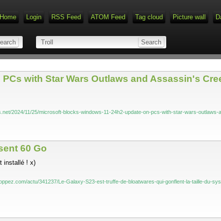
Home
Login
RSS Feed
ATOM Feed
Tag cloud
Picture wall
D
 PCs with Star Wars Outlaws and Assassin's Cr
s.net/2024/11/25/microsoft-blocks-windows-11-24h2-update-on-pcs-with-star-wars-outlaws-
èsent 60 Go
installé ! x)
loppez.com/actu/341237/Le-Galaxy-S23-est-truffe-de-bloatwares-qui-gonflent-la-taille-du-sy