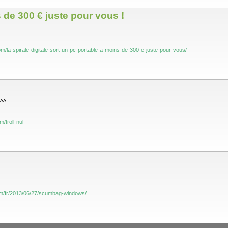
s de 300 € juste pour vous !
.com/la-spirale-digitale-sort-un-pc-portable-a-moins-de-300-e-juste-pour-vous/
 ^^
/troll-nul
om/fr/2013/06/27/scumbag-windows/