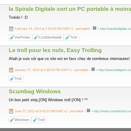
la Spirale Digitale sort un PC portable à moin
Trololo ! :D
-
February 14, 2014 at 7:53:54 PM GMT+1
- permalink
-
http://spiraledigitale
ViePrivée
Confidentialité
Troll
Le troll pour les nuls, Easy Trolling
Ahah je suis sûr que ce site est en favs chez de nombreux internautes!
-
January 27, 2014 at 1:09:03 PM GMT+1
- permalink
-
http://www.ballajack.com
Troll
Scumbag Windows
Un bon petit strip,[ON] Windows troll [/ON] ! ^^
-
June 27, 2013 at 9:43:22 PM GMT+2
- permalink
-
http://www.commitstrip.c
Windows
Troll