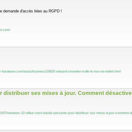
 de demande d'accès liées au RGPD !
pr.com/
r-hardware.com/actus/business/29825-edward-snowden-trolle-la-nsa-via-twitter.html
 distribuer ses mises à jour. Comment désactiver 
5/07/windows-10-utilise-votre-bande-passante-pour-distribuer-ses-mises-a-jour-comment-des