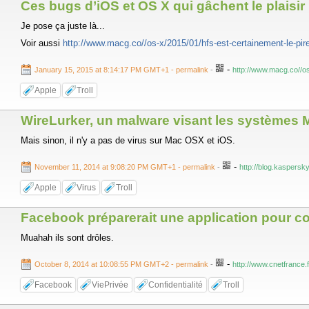
Ces bugs d’iOS et OS X qui gâchent le plaisir
Je pose ça juste là...
Voir aussi
http://www.macg.co//os-x/2015/01/hfs-est-certainement-le-pire
-
January 15, 2015 at 8:14:17 PM GMT+1
- permalink
-
http://www.macg.co//os
Apple
Troll
WireLurker, un malware visant les systèmes 
Mais sinon, il n'y a pas de virus sur Mac OSX et iOS.
-
November 11, 2014 at 9:08:20 PM GMT+1
- permalink
-
http://blog.kaspersk
Apple
Virus
Troll
Facebook préparerait une application pour
Muahah ils sont drôles.
-
October 8, 2014 at 10:08:55 PM GMT+2
- permalink
-
http://www.cnetfrance
Facebook
ViePrivée
Confidentialité
Troll