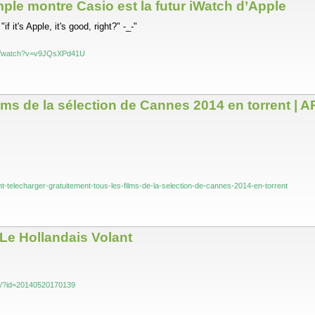
ple montre Casio est la futur iWatch d’Apple
 it's Apple, it's good, right?" -_-"
om/watch?v=v9JQsXPd41U
ms de la sélection de Cannes 2014 en torrent | ART
ent-telecharger-gratuitement-tous-les-films-de-la-selection-de-cannes-2014-en-torrent
 Le Hollandais Volant
net/?id=20140520170139