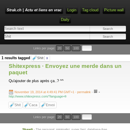
Strak.ch | Actu et liens en vrac
Login
Tag cloud
Picture wall
Daily
Links per page:
20
50
100
1 results tagged
Shit
x
Shitexpress · Envoyez une merde dans un
paquet
Qu'ajouter de plus après ça..? ^^
-
November 19, 2014 at 4:49:41 PM GMT+1
- permalink
-
http://www.shitexpress.com/?language=fr
Shit
Caca
Envoi
Links per page:
20
50
100
Shaarli
- The personal, minimalist, super fast, database-free,