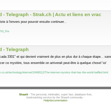
 - Telegraph - Strak.ch | Actu et liens en vrac
iste à l'envers pour pouvoir ensuite continuer...
s/?t3_lYw
d - Telegraph
ada 3301" et qui devient vraiment de plus en plus dur à chaque étape... san
r ce mystère, tous ensemble on arriverait peut-être à quelque chose! \o/
h.co.uk/technology/internet/10468112/The-internet-mystery-that-has-the-world-baffled.html
Shaarli
- The personal, minimalist, super fast, database-free,
bookmarking service by the Shaarli community -
Help/documentation