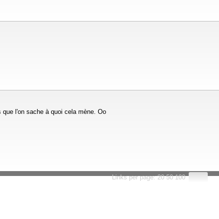
s que l'on sache à quoi cela mène. Oo
Links per page:
20
50
100