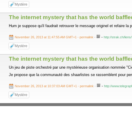
Mystère
The internet mystery that has the world baffled
Hum je suppose qu'il faudrait retrouver le message originel et refaire la p
-
November 26, 2013 at 11:47:55 AM GMT+1
- permalink
-
http://strak.ch/lien
Mystère
The internet mystery that has the world baffle
Un jeu de piste orchestré par une mystérieuse organisation nommée "Cic
Je propose que la communauté des shaarlistes se rassemblent pour perce
-
November 26, 2013 at 10:37:03 AM GMT+1
- permalink
-
http://www.telegrap
Mystère