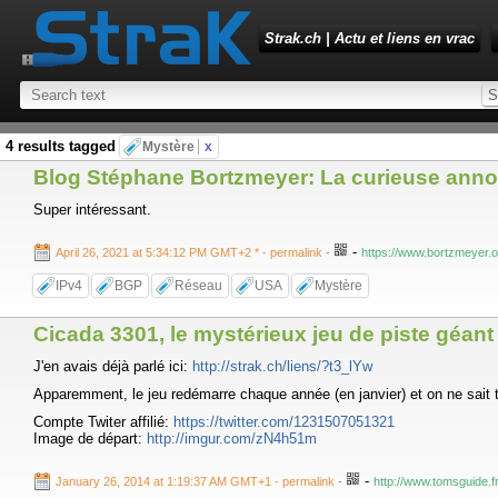
Strak.ch | Actu et liens en vrac
4 results tagged
Mystère
x
Blog Stéphane Bortzmeyer: La curieuse anno
Super intéressant.
-
April 26, 2021 at 5:34:12 PM GMT+2 *
- permalink
-
https://www.bortzmeyer.
IPv4
BGP
Réseau
USA
Mystère
Cicada 3301, le mystérieux jeu de piste géant 
J'en avais déjà parlé ici:
http://strak.ch/liens/?t3_lYw
Apparemment, le jeu redémarre chaque année (en janvier) et on ne sait t
Compte Twiter affilié:
https://twitter.com/1231507051321
Image de départ:
http://imgur.com/zN4h51m
-
January 26, 2014 at 1:19:37 AM GMT+1
- permalink
-
http://www.tomsguide.fr