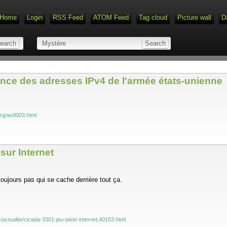
Home
Login
RSS Feed
ATOM Feed
Tag cloud
Picture wall
D
nce des adresses IPv4 de l'armée états-unienne
org/as8003.html
sur Internet
oujours pas qui se cache derrière tout ça.
/actualite/cicada-3301-jeu-piste-internet,40153.html