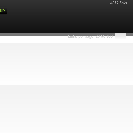
4619 links
aily
Links per page:
20
50
100