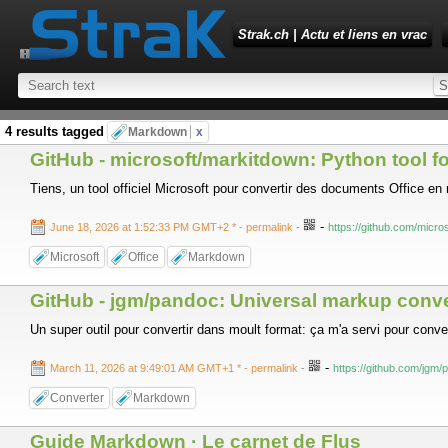
Strak.ch | Actu et liens en vrac
4 results tagged
Markdown
x
GitHub - microsoft/markitdown: Python tool f
Tiens, un tool officiel Microsoft pour convertir des documents Office e
-
June 18, 2026 at 1:52:33 PM GMT+2 *
- permalink
-
https://github.com/micro
Microsoft
Office
Markdown
GitHub - jgm/pandoc: Universal markup conve
Un super outil pour convertir dans moult format: ça m'a servi pour con
-
March 11, 2026 at 9:49:01 AM GMT+1 *
- permalink
-
https://github.com/jgm/
Converter
Markdown
Guide Markdown · Le carnet de Flus