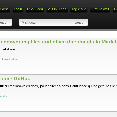
Home
Login
RSS Feed
ATOM Feed
Tag cloud
Picture wall
D
or converting files and office documents to Mark
n markdown.
soft/markitdown
rter · GitHub
vertir du markdown en docx, pour coller ça dans Confluence qui ne gère pas l
pandoc