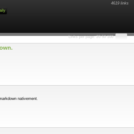
4619 links
aily
Links per page:
20
50
100
down.
e markdown nativement.