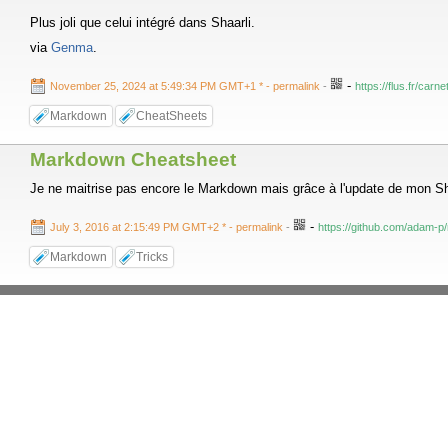
Plus joli que celui intégré dans Shaarli.
via
Genma
.
-
November 25, 2024 at 5:49:34 PM GMT+1 *
- permalink
-
https://flus.fr/car
Markdown
CheatSheets
Markdown Cheatsheet
Je ne maitrise pas encore le Markdown mais grâce à l'update de mon Sha
-
July 3, 2016 at 2:15:49 PM GMT+2 *
- permalink
-
https://github.com/adam-
Markdown
Tricks