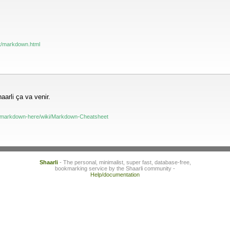
net/markdown.html
arli ça va venir.
p/markdown-here/wiki/Markdown-Cheatsheet
Shaarli
- The personal, minimalist, super fast, database-free,
bookmarking service by the Shaarli community -
Help/documentation