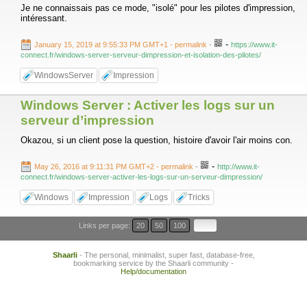
Je ne connaissais pas ce mode, "isolé" pour les pilotes d'impression,
intéressant.
-
January 15, 2019 at 9:55:33 PM GMT+1
- permalink
-
https://www.it-
connect.fr/windows-server-serveur-dimpression-et-isolation-des-pilotes/
WindowsServer
Impression
Windows Server : Activer les logs sur un
serveur d’impression
Okazou, si un client pose la question, histoire d'avoir l'air moins con.
-
May 26, 2016 at 9:11:31 PM GMT+2
- permalink
-
http://www.it-
connect.fr/windows-server-activer-les-logs-sur-un-serveur-dimpression/
Windows
Impression
Logs
Tricks
Links per page:
20
50
100
Shaarli
- The personal, minimalist, super fast, database-free,
bookmarking service by the Shaarli community -
Help/documentation