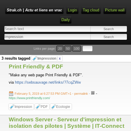
Strak.ch | Actu et liens en vrac
Login
Tag cloud
Picture wall
Daily
Links per page:
20
50
100
3 results tagged
Impression
x
Print Friendly & PDF
"Make any web page Print Friendly & PDF".
via
https://sebsauvage.net/links/?7cqZWw
-
February 5, 2019 at 6:27:53 PM GMT+1
- permalink
-
https://www.printfriendly.com/
Impression
PDF
Ecologie
Windows Server - Serveur d'impression et
isolation des pilotes | Système | IT-Connect