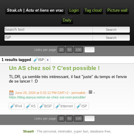
Strak.ch | Actu et liens en vrac
Login
Tag cloud
Picture wall
Daily
Links per page:
20
50
100
1 results tagged
ISP
x
Un AS chez soi ? C'est possible !
TL;DR, ça semble très intéressant, il faut "juste" du temps et l'envie
de se lancer ! :D
-
June 29, 2020 at 5:32:12 PM GMT+2
- permalink
-
https://blog.ataxya.net/un-as-chez-soi-cest-possible/
IPv4
AS
BGP
Internet
ISP
Links per page:
20
50
100
Shaarli
- The personal, minimalist, super fast, database-free,