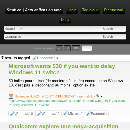
Strak.ch | Actu et liens en vrac
Login
Tag cloud
Picture wall
Daily
Links per page:
20
50
100
7 results tagged
Economie
x
Microsoft wants $30 if you want to delay
Windows 11 switch
30 balles pour utiliser (de manière sécurisée) encore un an Windows
10, c'est pas si déconnant: au moins l'option existe.
-
November 4, 2024 at 10:17:44 PM GMT+1 *
- permalink
-
https://www.bleepingcomputer.com/news/microsoft/microsoft-wants-30-if-you-want-
to-delay-windows-11-switch/
Windows10
Windows11
Microsoft
Economie
Qualcomm explore une méga-acquisition