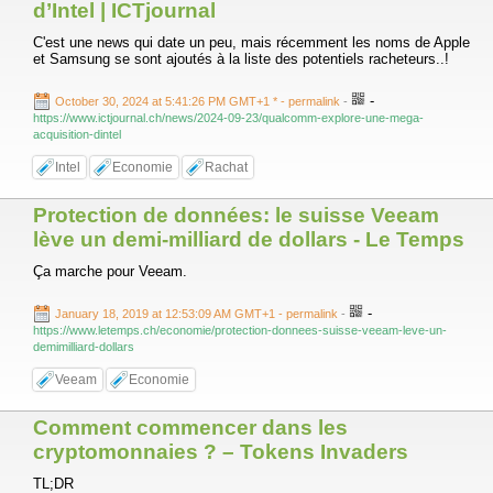
d’Intel | ICTjournal
C'est une news qui date un peu, mais récemment les noms de Apple
et Samsung se sont ajoutés à la liste des potentiels racheteurs..!
-
October 30, 2024 at 5:41:26 PM GMT+1 *
- permalink
-
https://www.ictjournal.ch/news/2024-09-23/qualcomm-explore-une-mega-
acquisition-dintel
Intel
Economie
Rachat
Protection de données: le suisse Veeam
lève un demi-milliard de dollars - Le Temps
Ça marche pour Veeam.
-
January 18, 2019 at 12:53:09 AM GMT+1
- permalink
-
https://www.letemps.ch/economie/protection-donnees-suisse-veeam-leve-un-
demimilliard-dollars
Veeam
Economie
Comment commencer dans les
cryptomonnaies ? – Tokens Invaders
TL;DR