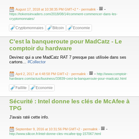
-
August 17, 2018 at 10:38:35 PM GMT+2 *
- permalink
-
https://tokensinvaders.com/2018/08/14/comment-commencer-dans-les-
cryptomonnaies/
Cryptomonnaies
Bitcoin
Economie
C'est la banqueroute pour MadCatz - Le
comptoir du hardware
Devinez qui a une MadCatz RAT 7 presque pas utilisée dans ses
cartons...
#Collector
-
April 2, 2017 at 4:48:58 PM GMT+2
- permalink
-
http://www.comptoir-
hardware.com/actus/business/33839-cest-la-banqueroute-pour-madcatz.html
Faillite
Economie
Sécurité : Intel donne les clés de McAfee à
TPG
J'avais raté cette info.
-
September 9, 2016 at 10:31:56 PM GMT+2
- permalink
-
http://www.silicon.fr/intel-donne-cles-mcafee-tpg-157067.html