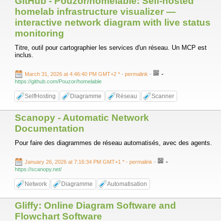
GitHub - Pouzor/homelable: Self-hosted
homelab infrastructure visualizer —
interactive network diagram with live status
monitoring
Titre, outil pour cartographier les services d'un réseau. Un MCP est
inclus.
-
March 31, 2026 at 4:46:40 PM GMT+2 *
- permalink
-
https://github.com/Pouzor/homelable
SelfHosting
Diagramme
Réseau
Scanner
Scanopy - Automatic Network
Documentation
Pour faire des diagrammes de réseau automatisés, avec des agents.
-
January 26, 2026 at 7:16:34 PM GMT+1 *
- permalink
-
https://scanopy.net/
Network
Diagramme
Automatisation
Gliffy: Online Diagram Software and
Flowchart Software