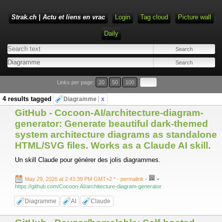
Strak.ch | Actu et liens en vrac
Login
Tag cloud
Picture wall
Daily
Links per page:
20
50
100
4 results tagged
Diagramme
x
GitHub - Cocoon-AI/architecture-diagram-
generator: Generate beautiful dark-themed
system architecture diagrams as standalone
HTML/SVG files. Works as a Claude AI skill.
Un skill Claude pour générer des jolis diagrammes.
-
May 29, 2026 at 2:43:39 PM GMT+2 *
- permalink
-
https://github.com/Cocoon-AI/architecture-diagram-generator
Diagramme
AI
Claude