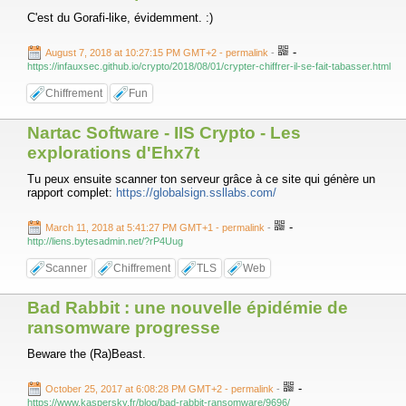
C'est du Gorafi-like, évidemment. :)
-
August 7, 2018 at 10:27:15 PM GMT+2
- permalink
-
https://infauxsec.github.io/crypto/2018/08/01/crypter-chiffrer-il-se-fait-tabasser.html
Chiffrement
Fun
Nartac Software - IIS Crypto - Les
explorations d'Ehx7t
Tu peux ensuite scanner ton serveur grâce à ce site qui génère un
rapport complet:
https://globalsign.ssllabs.com/
-
March 11, 2018 at 5:41:27 PM GMT+1
- permalink
-
http://liens.bytesadmin.net/?rP4Uug
Scanner
Chiffrement
TLS
Web
Bad Rabbit : une nouvelle épidémie de
ransomware progresse
Beware the (Ra)Beast.
-
October 25, 2017 at 6:08:28 PM GMT+2
- permalink
-
https://www.kaspersky.fr/blog/bad-rabbit-ransomware/9696/