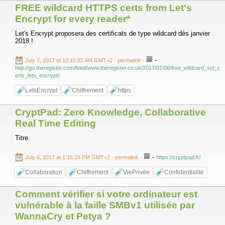
FREE wildcard HTTPS certs from Let's
Encrypt for every reader*
Let's Encrypt proposera des certificats de type wildcard dès janvier
2018 !
-
July 7, 2017 at 12:10:51 AM GMT+2
- permalink
-
http://go.theregister.com/feed/www.theregister.co.uk/2017/07/06/free_wildcard_ssl_c
erts_lets_encrypt/
LetsEncrypt
Chiffrement
https
CryptPad: Zero Knowledge, Collaborative
Real Time Editing
Titre.
-
July 6, 2017 at 1:16:19 PM GMT+2
- permalink
-
https://cryptpad.fr/
Collaboration
Chiffrement
ViePrivée
Confidentialité
Comment vérifier si votre ordinateur est
vulnérable à la faille SMBv1 utilisée par
WannaCry et Petya ?