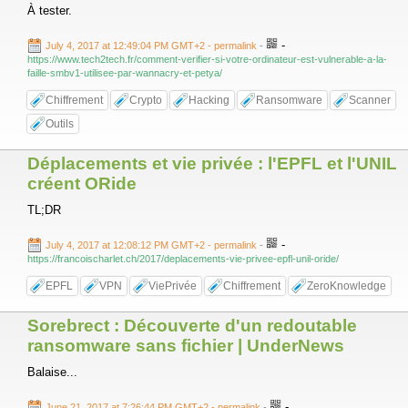
À tester.
-
July 4, 2017 at 12:49:04 PM GMT+2
- permalink
-
https://www.tech2tech.fr/comment-verifier-si-votre-ordinateur-est-vulnerable-a-la-
faille-smbv1-utilisee-par-wannacry-et-petya/
Chiffrement
Crypto
Hacking
Ransomware
Scanner
Outils
Déplacements et vie privée : l'EPFL et l'UNIL
créent ORide
TL;DR
-
July 4, 2017 at 12:08:12 PM GMT+2
- permalink
-
https://francoischarlet.ch/2017/deplacements-vie-privee-epfl-unil-oride/
EPFL
VPN
ViePrivée
Chiffrement
ZeroKnowledge
Sorebrect : Découverte d'un redoutable
ransomware sans fichier | UnderNews
Balaise...
-
June 21, 2017 at 7:26:44 PM GMT+2
- permalink
-