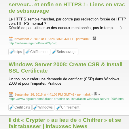
serveur... et enfin en HTTPS ! - Liens en vrac
de sebsauvage
Le HTTPS semble marcher, par contre pas redirection forcée de HTTP
vers HTTPS, normal ?
Désolé de pas utiliser un des canaux mentionnés, pas le temps... :)
-
November 2, 2018 at 11:20:49 AM GMT+1
- permalink
-
http://sebsauvage.net/links/?4j7-7g
https
Chiffrement
Sebsauvage
Windows Server 2008: Create CSR & Install
SSL Certificate
Un tool pour créer une demande de certificat (CSR) dans Windows
2008 et pour l'importer. Pratique !
-
September 26, 2018 at 4:41:08 PM GMT+2
- permalink
-
https://www.digicert.com/util/csr-creation-ssl-installation-windows-server-2008.htm
Certificats
Windows
Chiffrement
Il dit « Crypter » au lieu de « Chiffrer » et se
fait tabasser | Infauxsec News