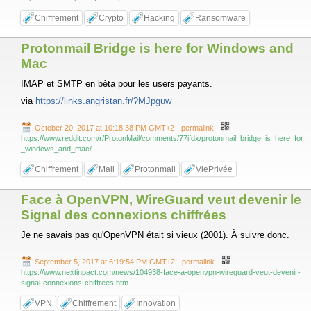
Chiffrement
Crypto
Hacking
Ransomware
Protonmail Bridge is here for Windows and
Mac
IMAP et SMTP en bêta pour les users payants.
via
https://links.angristan.fr/?MJpguw
-
October 20, 2017 at 10:18:38 PM GMT+2
- permalink
-
https://www.reddit.com/r/ProtonMail/comments/77ifdx/protonmail_bridge_is_here_for
_windows_and_mac/
Chiffrement
Mail
Protonmail
ViePrivée
Face à OpenVPN, WireGuard veut devenir le
Signal des connexions chiffrées
Je ne savais pas qu'OpenVPN était si vieux (2001). À suivre donc.
-
September 5, 2017 at 6:19:54 PM GMT+2
- permalink
-
https://www.nextinpact.com/news/104938-face-a-openvpn-wireguard-veut-devenir-
signal-connexions-chiffrees.htm
VPN
Chiffrement
Innovation