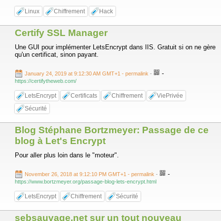
Linux
Chiffrement
Hack
Certify SSL Manager
Une GUI pour implémenter LetsEncrypt dans IIS. Gratuit si on ne gère
qu'un certificat, sinon payant.
-
January 24, 2019 at 9:12:30 AM GMT+1
- permalink
-
https://certifytheweb.com/
LetsEncrypt
Certificats
Chiffrement
ViePrivée
Sécurité
Blog Stéphane Bortzmeyer: Passage de ce
blog à Let's Encrypt
Pour aller plus loin dans le "moteur".
-
November 26, 2018 at 9:12:10 PM GMT+1
- permalink
-
https://www.bortzmeyer.org/passage-blog-lets-encrypt.html
LetsEncrypt
Chiffrement
Sécurité
sebsauvage.net sur un tout nouveau