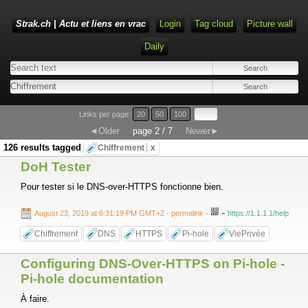
Strak.ch | Actu et liens en vrac
Login
Tag cloud
Picture wall
Daily
Links per page:
20
50
100
◄Older
page 2 / 7
Newer►
126 results tagged
Chiffrement
x
DoH Tester
Pour tester si le DNS-over-HTTPS fonctionne bien.
-
August 23, 2019 at 6:31:19 PM GMT+2
- permalink
-
https://1.1.1.1/help
Chiffrement
DNS
HTTPS
Pi-hole
ViePrivée
Configuring DNS-Over-HTTPS on Pi-hole -
Pi-hole documentation
À faire.