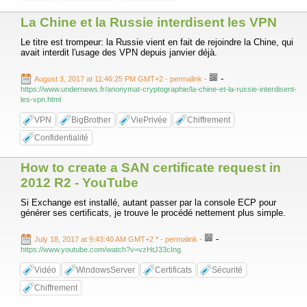
La Chine et la Russie interdisent les VPN
Le titre est trompeur: la Russie vient en fait de rejoindre la Chine, qui
avait interdit l'usage des VPN depuis janvier déjà.
-
August 3, 2017 at 11:46:25 PM GMT+2
- permalink
-
https://www.undernews.fr/anonymat-cryptographie/la-chine-et-la-russie-interdisent-
les-vpn.html
VPN
BigBrother
ViePrivée
Chiffrement
Confidentialité
How to create a SAN certificate request in
2012 R2 - YouTube
Si Exchange est installé, autant passer par la console ECP pour
générer ses certificats, je trouve le procédé nettement plus simple.
-
July 18, 2017 at 9:43:40 AM GMT+2 *
- permalink
-
https://www.youtube.com/watch?v=vzHtJ33cIng
Vidéo
WindowsServer
Certificats
Sécurité
Chiffrement