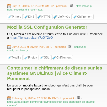
-
July 14, 2019 at 4:19:24 PM GMT+2
- permalink
-
https://docs.pi-
hole.net/guides/dns-over-https/
Pi-hole
DNS
HTTPS
ViePrivée
Chiffrement
Mozilla SSL Configuration Generator
Ouf, Mozilla s'est réveillé et fourni cette fois un outil utile ! Référence
à
https://liens.strak.ch/?uOY2zQ
-
July 2, 2019 at 6:12:04 PM GMT+2
- permalink
-
https://ssl-
config.mozilla.org/
Mozilla
Firefox
SSL
Chiffrement
Contourner le chiffrement de disque sur les
systèmes GNU/Linux | Alice Climent-
Pommeret
En gros on modifie la partition /boot qui n'est pas chiffrée pour
récupérer la passphrase, malin.
-
February 12, 2019 at 12:37:08 AM GMT+1
- permalink
-
https://alice.climent-pommeret.red/fr/blog/defeat-disk-encryption-on-gnulinux-
system/